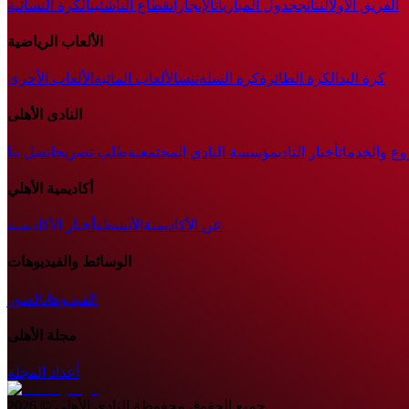
الفريق الأول
النتائج
جدول المباريات
الإنجازات
قطاع الناشئين
الكرة النسائية
الألعاب الرياضية
كرة اليد
الكرة الطائرة
كرة السلة
تنس
الألعاب المائية
الألعاب الأخرى
النادى الأهلى
وع والخدمات
أخبار النادي
مؤسسة النادي المجتمعية
طلب تصريح
اتصل بنا
أكاديمية الأهلي
عن الأكاديمية
الأنشطة
أخبار الأكاديمية
الوسائط والفيديوهات
الفيديوهات
الصور
مجلة الأهلى
أعداد المجلة
جميع الحقوق محفوظة
النادى الأهلى
©
2026