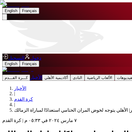
English
Français
دخول
التسجيل
English
Français
الأخبار
فيديوهات
الألعاب الرياضية
النادى
أكاديمية الأهلي
كـــرة القـــدم
الأخبار
|
كرة القدم
|
الأهلي يتوجه لخوض المران الختامي استعدادًا لمباراة الزمالك
٧ مارس ٢٠٢٤ في ٠٥:٣٣ م
|
كرة القدم