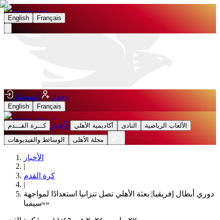
English
Français
دخول
التسجيل
English
Français
الأخبار
الألعاب الرياضية
النادى
أكاديمية الأهلي
كـــرة القـــدم
مجلة الأهلى
الوسائط والفيديوهات
الأخبار
|
كرة القدم
|
دوري أبطال إفريقيا| بعثة الأهلي تصل تنزانيا استعدادًا لمواجهة
«سيمبا»