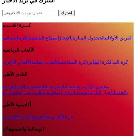
اشترك في بريد الأخبار
اشترك
كـــرة القـــدم
الفريق الأول
النتائج
جدول المباريات
الإنجازات
قطاع الناشئين
الكرة النسائية
الألعاب الرياضية
كرة اليد
الكرة الطائرة
كرة السلة
تنس
الألعاب المائية
الألعاب الأخرى
النادى الأهلى
مجلس الإدارة
رؤساء النادى
تاريخ النادى
عضوية النادى
الفروع
والخدمات
أخبار النادي
مؤسسة النادي المجتمعية
طلب تصريح
اتصل بنا
أكاديمية الأهلي
عن الأكاديمية
الأنشطة
أخبار الأكاديمية
الوسائط والفيديوهات