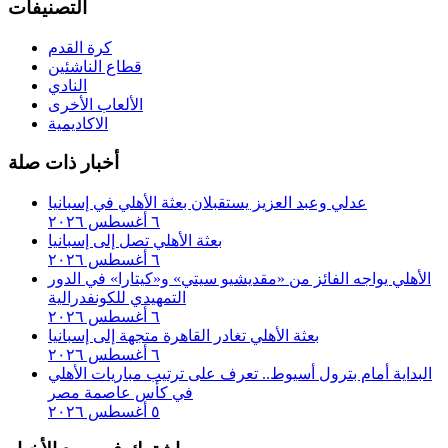
التصنيفات
كرة القدم
قطاع الناشئين
النادي
الألعاب الأخرى
الاكاديمية
أخبار ذات صلة
عدلي وعبد العزيز يستقبلان بعثة الأهلي في إسبانيا
٦ أغسطس ٢٠٢٦
بعثة الأهلي تصل إلى إسبانيا
٦ أغسطس ٢٠٢٦
الأهلي يواجه الفائز من «مقديشيو سيتي» و«كيتارا» في الدور
التمهيدي للكونفدرالية
٦ أغسطس ٢٠٢٦
بعثة الأهلي تغادر القاهرة متجهة إلى إسبانيا
٦ أغسطس ٢٠٢٦
البداية أمام بترول أسيوط.. تعرف على ترتيب مباريات الأهلي
في كأس عاصمة مصر
٥ أغسطس ٢٠٢٦