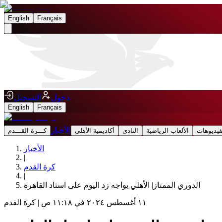
English
Français
دخول
التسجيل
English
Français
الأخبار
فيديوهات
الألعاب الرياضية
النادى
أكاديمية الأهلي
كـــرة القـــدم
الأخبار
|
كرة القدم
|
الدوري الممتاز| الأهلي يواجه زد اليوم على استاد القاهرة
١١ أغسطس ٢٠٢٤ في ١١:١٨ ص
|
كرة القدم