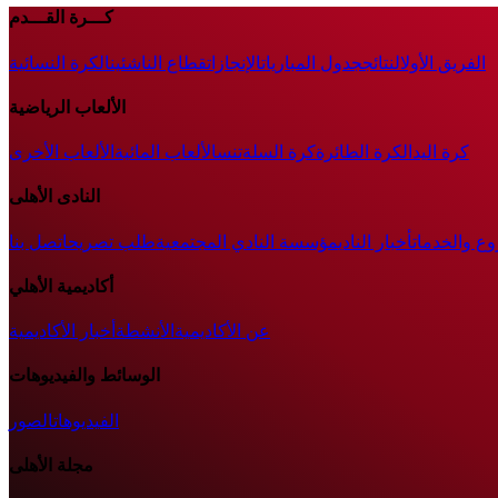
كـــرة القـــدم
الفريق الأول
النتائج
جدول المباريات
الإنجازات
قطاع الناشئين
الكرة النسائية
الألعاب الرياضية
كرة اليد
الكرة الطائرة
كرة السلة
تنس
الألعاب المائية
الألعاب الأخرى
النادى الأهلى
وع والخدمات
أخبار النادي
مؤسسة النادي المجتمعية
طلب تصريح
اتصل بنا
أكاديمية الأهلي
عن الأكاديمية
الأنشطة
أخبار الأكاديمية
الوسائط والفيديوهات
الفيديوهات
الصور
مجلة الأهلى