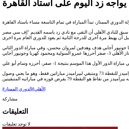
 يواجه زد اليوم على استاد القاهرة
 نادي زد باسمه القديم "إف سي مصر FC Masr"، وذلك بعد صعوده للدوري الممتاز المرة الأولى في تاريخه موسم 2019-2020،
ع زد باسمه القديم موسم 2019-2020، فاز الأهلي في مباراة الدور الأول التي أقيمت يوم 5 يناير 2020 بنتيجة 3-1، أحرزها جونيور أجايي هدف وهدفين لمروان محسن، وفي مباراة الدور الثاني
وحسم الفريق لقب المسابقة للمرة الرابعة والأربعين قبل انتهائها بثلاثة أسابيع، وذلك بعد وصوله للنقطة 81، ووصول أقرب منافسيه بيراميدز للنقطة 73 ومتبقي لبيراميدز مباراتين فقط، وهو ما يعني وصول
الأهلي
#
الدوري الممتاز
#
مشاركة
التعليقات
لا توجد تعليقات