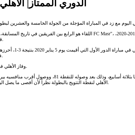
الدوري الممتاز| الأهلي
اللقاء هو الرابع بين الفريقين في تاريخ المسابقة، سبق للنادي الأهلي أن التقى مع
قبل أن يهبط مرة أخرى للدرجة الثانية ثم يعود للدوري العام مرة اخرى.
وفي مباراتي الأهلي م
فاز الأهلي 3- صفر أحرزها عمرو السولية ومحمود كهربا وجونيور أجايي.
وفاز الأهلي في مباراة الدور الأول هذا الموسم بنتيجة 1- صفر، أحرزه وسام أبو علي.
الأهلي لنقطة التتويج بالبطولة نظراً لأن أقصى ما يصل اليه بيراميدز من نقاط هو النقطة 79 بفرض فوزه في مباراتيه المتبقيتين.