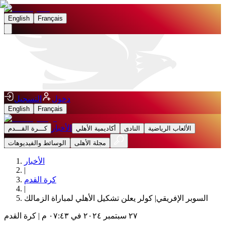
English
Français
دخول
التسجيل
English
Français
الأخبار
الألعاب الرياضية
النادى
أكاديمية الأهلي
كـــرة القـــدم
مجلة الأهلى
الوسائط والفيديوهات
الأخبار
|
كرة القدم
|
السوبر الإفريقي| كولر يعلن تشكيل الأهلي ‏لمباراة الزمالك
٢٧ سبتمبر ٢٠٢٤ في ٠٧:٤٣ م
|
كرة القدم