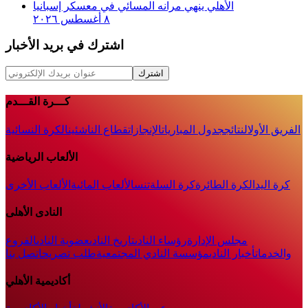
الأهلي ينهي مرانه المسائي في معسكر إسبانيا
٨ أغسطس ٢٠٢٦
اشترك في بريد الأخبار
اشترك
كـــرة القـــدم
الفريق الأول
النتائج
جدول المباريات
الإنجازات
قطاع الناشئين
الكرة النسائية
الألعاب الرياضية
كرة اليد
الكرة الطائرة
كرة السلة
تنس
الألعاب المائية
الألعاب الأخرى
النادى الأهلى
مجلس الإدارة
رؤساء النادى
تاريخ النادى
عضوية النادى
الفروع
والخدمات
أخبار النادي
مؤسسة النادي المجتمعية
طلب تصريح
اتصل بنا
أكاديمية الأهلي