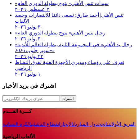
«سيدات تنس الأهلي» يتوج ببطولة الدوري العام
٢ أغسطس ٢٠٢٦
تنس الأهلي| أحمد طارق: نسعى دائمًا للانتصارات وحصد
الألقاب
٣٠ يوليو ٢٠٢٦
«رجال تنس الأهلي» يتوج ببطولة الدوري العام
٣٠ يوليو ٢٠٢٦
«رجال يد الأهلي» في المجموعة الثانية ببطولة العالم للأندية
«سوبر جلوب 2026»
٢٢ يوليو ٢٠٢٦
تعرف على رؤساء ومديري الأجهزة الفنية لفرق النشاط
الرياضي
١ يوليو ٢٠٢٦
اشترك في بريد الأخبار
اشترك
كـــرة القـــدم
الفريق الأول
النتائج
جدول المباريات
الإنجازات
قطاع الناشئين
الكرة النسائية
الألعاب الرياضية