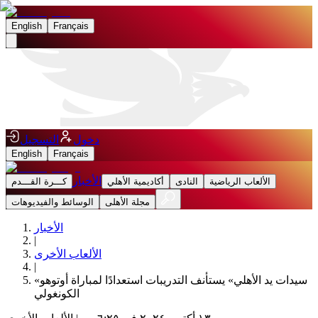
English
Français
دخول
التسجيل
English
Français
الأخبار
الألعاب الرياضية
النادى
أكاديمية الأهلي
كـــرة القـــدم
مجلة الأهلى
الوسائط والفيديوهات
الأخبار
|
الألعاب الأخرى
|
«سيدات يد الأهلي» يستأنف التدريبات استعدادًا لمباراة أوتوهو