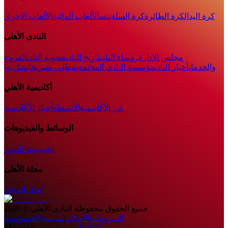
كرة اليد
الكرة الطائرة
كرة السلة
تنس
الألعاب المائية
الألعاب الأخرى
النادى الأهلى
مجلس الإدارة
رؤساء النادى
تاريخ النادى
عضوية النادى
الفروع
والخدمات
أخبار النادي
مؤسسة النادي المجتمعية
طلب تصريح
اتصل بنا
أكاديمية الأهلي
عن الأكاديمية
الأنشطة
أخبار الأكاديمية
الوسائط والفيديوهات
الفيديوهات
الصور
مجلة الأهلى
أعداد المجلة
جميع الحقوق محفوظة
النادى الأهلى
©
2026
الشروط والأحكام
|
سياسة الخصوصية
ICONS
تصميم وبرمجة شركة