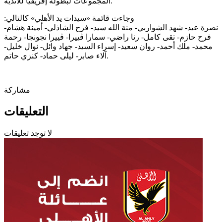
المجموعات لبطولة إفريقيا للأندية.
وجاءت قائمة «سيدات يد الأهلي» كالتالي:‏
فرح حازم- تقى كامل- رنا راضي- سمارا ڤييرا- ڤييرا نجونجا- رحمة
محمد- ملك أحمد- روان سعيد- إسراء السيد- جهاد وائل- نوال خليل-
آلاء صابر- ليلى حماد- كنزي حاتم.
مشاركة
التعليقات
لا توجد تعليقات