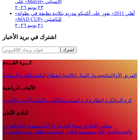
على «Marcet» الإسباني
٢٣ يونيو ٢٠٢٦
«أهلي 2011» يفوز على أتلتيكو مدريد بثلاثية نظيفة في بطولة
«MAD CUP» للناشئين
٢١ يونيو ٢٠٢٦
اشترك في بريد الأخبار
اشترك
كـــرة القـــدم
الفريق الأول
النتائج
جدول المباريات
الإنجازات
قطاع الناشئين
الكرة النسائية
الألعاب الرياضية
كرة اليد
الكرة الطائرة
كرة السلة
تنس
الألعاب المائية
الألعاب الأخرى
النادى الأهلى
مجلس الإدارة
رؤساء النادى
تاريخ النادى
عضوية النادى
الفروع
والخدمات
أخبار النادي
مؤسسة النادي المجتمعية
طلب تصريح
اتصل بنا