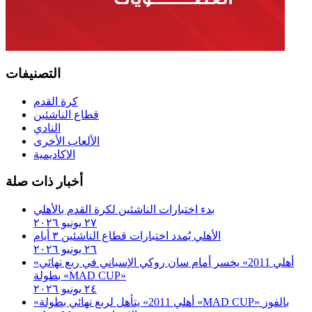
التصنيفات
كرة القدم
قطاع الناشئين
النادي
الألعاب الأخرى
الاكاديمية
أخبار ذات صلة
بدء اختبارات الناشئين لكرة القدم بالأهلي
٢٧ يونيو ٢٠٢٦
الأهلي يُمدد اختبارات قطاع الناشئين ٣ أيام
٢٦ يونيو ٢٠٢٦
«أهلي 2011» يخسر أمام سان روكي الإسباني في ربع نهائي
بطولة «MAD CUP»
٢٤ يونيو ٢٠٢٦
«أهلي 2011» يتأهل لربع نهائي بطولة «MAD CUP» بالفوز