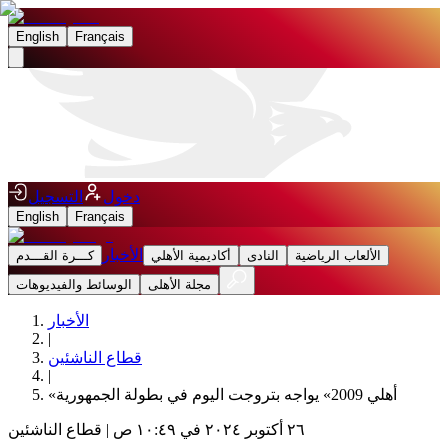
English
Français
دخول
التسجيل
English
Français
الأخبار
الألعاب الرياضية
النادى
أكاديمية الأهلي
كـــرة القـــدم
مجلة الأهلى
الوسائط والفيديوهات
الأخبار
|
قطاع الناشئين
|
«أهلي 2009» يواجه بتروجت اليوم في بطولة الجمهورية
٢٦ أكتوبر ٢٠٢٤ في ١٠:٤٩ ص
|
قطاع الناشئين