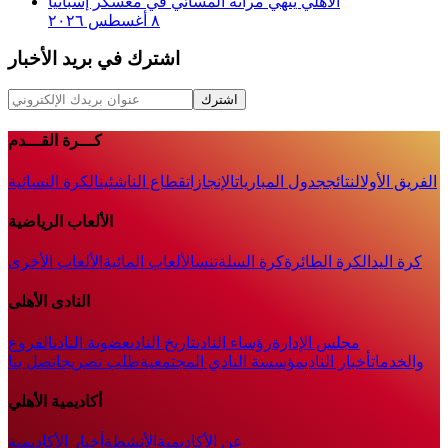
الأهلي ينهي مرانه المسائي في معسكر إسبانيا
٨ أغسطس ٢٠٢٦
اشترك في بريد الأخبار
اشترك
كـــرة القـــدم
الفريق الأول
النتائج
جدول المباريات
الإنجازات
قطاع الناشئين
الكرة النسائية
الألعاب الرياضية
كرة اليد
الكرة الطائرة
كرة السلة
تنس
الألعاب المائية
الألعاب الأخرى
النادى الأهلى
مجلس الإدارة
رؤساء النادى
تاريخ النادى
عضوية النادى
الفروع
والخدمات
أخبار النادي
مؤسسة النادي المجتمعية
طلب تصريح
اتصل بنا
أكاديمية الأهلي
عن الأكاديمية
الأنشطة
أخبار الأكاديمية