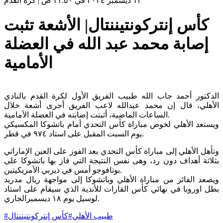
١٢ ديسمبر ٢٠٢٤ في ١١:٥٠ ص
|
كرة القدم
كأس إنتركونتيننتال| الأشعة تثبت
إصابة محمد عبد الله في العضلة
الأمامية
الدكتور أحمد جاب الله طبيب الفريق الأول لكرة القدم بالنادي
الأهلي، قال إن محمد عبدالله لاعب الفريق أجرى أشعة خلال
الساعات الماضية، أثبتت إصابته في العضلة الأمامية.
ويستعد الأهلي لخوض مباراة كأس التحدي أمام باتشوكا المكسيكي
يوم السبت المقبل على استاد ٩٧٤ في قطر.
وتأهل الأهلي إلى مباراة كأس التحدي بعد الفوز على العين الإماراتي
بثلاثة أهداف دون رد، وهى نفس النتيجة التي فاز بها باتشوكا على
بوتافوجو أمس في ديربي الأمريكيتين.
ويصعد الفائز من مباراة الأهلي وباتشوكا إلى مواجهة ريال مدريد
بطل اوروبا في نهائي كأس القارات للأندية الذي سيقام على استاد
لوسيل يوم ١٨ ديسمبرالجاري.
طبيب الأهلي
#
كأس إنتركونتيننتال
#