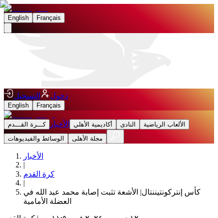
English
Français
دخول
التسجيل
English
Français
الأخبار
الألعاب الرياضية
النادى
أكاديمية الأهلي
كـــرة القـــدم
مجلة الأهلى
الوسائط والفيديوهات
الأخبار
|
كرة القدم
|
كأس إنتركونتيننتال| الأشعة تثبت إصابة محمد عبد الله في
العضلة الأمامية