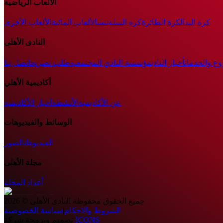
الألعاب الرياضية
كرة اليد
الكرة الطائرة
كرة السلة
تنس
الألعاب المائية
الألعاب الأخرى
النادى الأهلى
وع والخدمات
أخبار النادي
مؤسسة النادي المجتمعية
طلب تصريح
اتصل بنا
أكاديمية الأهلي
عن الأكاديمية
الأنشطة
أخبار الأكاديمية
الوسائط والفيديوهات
الفيديوهات
الصور
مجلة الأهلى
أعداد المجلة
جميع الحقوق محفوظة
النادى الأهلى
©
2026
الشروط والأحكام
|
سياسة الخصوصية
ICONS
تصميم وبرمجة شركة