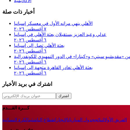
الاكاديمية
أخبار ذات صلة
الأهلي ينهي مرانه الأول في معسكر إسبانيا
٧ أغسطس ٢٠٢٦
عدلي وعبد العزيز يستقبلان بعثة الأهلي في إسبانيا
٦ أغسطس ٢٠٢٦
بعثة الأهلي تصل إلى إسبانيا
٦ أغسطس ٢٠٢٦
 من «مقديشيو سيتي» و«كيتارا» في الدور التمهيدي للكونفدرالية
٦ أغسطس ٢٠٢٦
بعثة الأهلي تغادر القاهرة متجهة إلى إسبانيا
٦ أغسطس ٢٠٢٦
اشترك في بريد الأخبار
اشترك
كـــرة القـــدم
الفريق الأول
النتائج
جدول المباريات
الإنجازات
قطاع الناشئين
الكرة النسائية