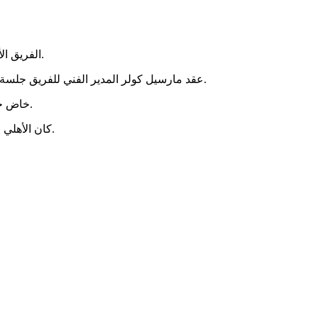
الفريق الأول لكرة القدم بالنادي الأهلي، واصل مرانه على ملعب مختار التتش، استعداداً لمباراة مودرن سبورت ضمن منافسات بطولة الدوري الممتاز.
عقد مارسيل كولر المدير الفني للفريق جلسة مع اللاعبين لمناقشة عدد من الجوانب المتعلقة بالاستعداد للفترة المقبلة، فيما اكتفت مجموعة من اللاعبين بتدريبات استشفائية داخل الجيم.
خاض حراس المرمى مرانا قويا تحت اشراف ميشيل يانكون، بينما شهد المران مشاركة لاعبي الشباب حمزة عبدالكريم وحسام عادل وموفق رامي.
كان الأهلي قد تعادل مع بيراميدز بهدفين لكل منهما في اللقاء الذي جمع الفريقين على استاد القاهرة، ضمن منافسات الجولة العاشرة من بطولة الدوري.