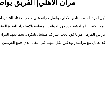
مران الأهلي| الفريق يواصل