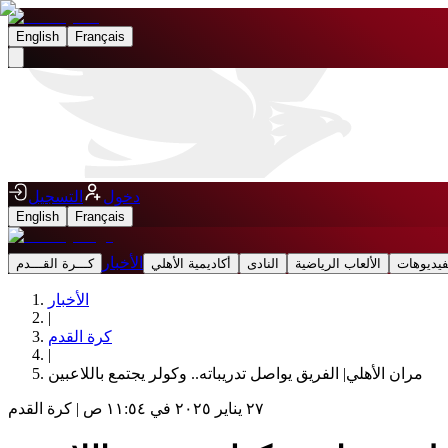
English
Français
دخول
التسجيل
English
Français
الأخبار
فيديوهات
الألعاب الرياضية
النادى
أكاديمية الأهلي
كـــرة القـــدم
الأخبار
|
كرة القدم
|
مران الأهلي| الفريق يواصل تدريباته.. وكولر يجتمع باللاعبين
٢٧ يناير ٢٠٢٥ في ١١:٥٤ ص
|
كرة القدم