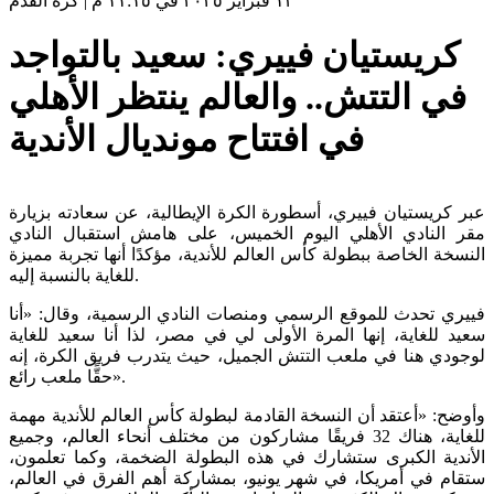
١٣ فبراير ٢٠٢٥ في ١١:١٥ م
|
كرة القدم
كريستيان فييري: سعيد بالتواجد
في التتش.. والعالم ينتظر الأهلي
في افتتاح مونديال الأندية
عبر كريستيان فييري، أسطورة الكرة الإيطالية، عن سعادته بزيارة
مقر النادي الأهلي اليوم الخميس، على هامش استقبال النادي
النسخة الخاصة ببطولة كأس العالم للأندية، مؤكدًا أنها تجربة مميزة
للغاية بالنسبة إليه.
فييري تحدث للموقع الرسمي ومنصات النادي الرسمية، وقال: «أنا
سعيد للغاية، إنها المرة الأولى لي في مصر، لذا أنا سعيد للغاية
لوجودي هنا في ملعب التتش الجميل، حيث يتدرب فريق الكرة، إنه
حقًّا ملعب رائع».
وأوضح: «أعتقد أن النسخة القادمة لبطولة كأس العالم للأندية مهمة
للغاية، هناك 32 فريقًا مشاركون من مختلف أنحاء العالم، وجميع
الأندية الكبرى ستشارك في هذه البطولة الضخمة، وكما تعلمون،
ستقام في أمريكا، في شهر يونيو، بمشاركة أهم الفرق في العالم،