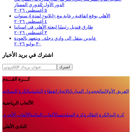
الدور الأول للدوري الممتاز
٥ أغسطس ٢٠٢٦
الأهلي يوقع اتفاقية رعاية مع «إيلانو» لمدة 4 سنوات
٤ أغسطس ٢٠٢٦
طارق قنديل رئيسًا لبعثة الأهلي في إسبانيا
٣ أغسطس ٢٠٢٦
عابدين ينتقل إلى وادي دجلة.. ويتعهد بالعودة
٣٠ يوليو ٢٠٢٦
اشترك في بريد الأخبار
اشترك
كـــرة القـــدم
الفريق الأول
النتائج
جدول المباريات
الإنجازات
قطاع الناشئين
الكرة النسائية
الألعاب الرياضية
كرة اليد
الكرة الطائرة
كرة السلة
تنس
الألعاب المائية
الألعاب الأخرى
النادى الأهلى