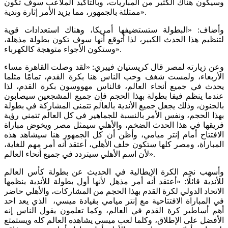
وسيكون هناك الكثير من المباريات، وبالتأكيد الملاعب سوف تكون
ممتلئة بالجمهور، مما يزيد الأمر إثارة وندية».
وأضاف: «البطولة ستستضيفها أمريكا، وهناك استعدادات قوية
لتنظيم هذا الحدث الكبير، لذا أتوقع أنها سوف تكون بطولة مذهلة،
وستكون الأجواء متوهجة كالكهرباء».
وعن زيارته لمصر قال كريستيان فييري: «لقد وصلت القاهرة مساء
الأربعاء، ولمست شغف وحب الناس هنا بكرة القدم، تمامًا مثلما
يحدث في جميع أنحاء العالم، فالناس مهووسون بكرة القدم، لذا
عندما ينظم فيفا بطولة بهذا الحجم فإن جميع المشجعين سيصابون
بالجنون، وذلك يجعل جميع الأندية بالعالم تتمنى المشاركة في بطولة
بهذا الحجم، ونفس الأمر بالنسبة للجماهير في كل العالم تتمني رؤية
فريقها في هذا الحدث الضخم، والأهلي سيمثل مصر ويخوض مباراة
الافتتاح أمام إنتر ميامي، وأظن أن كل الجمهور هنا سيشاهد هذه
المباراة، ومصر كلها ستكون خلف الأهلي، أعتقد أنه أمر مهم للغاية،
لأن اسم الأهلي سيتردد في جميع أنحاء العالم».
وأسهب نجم الكرة الإيطالية في الحديث عن بطولة كأس العالم
للأندية قائلًا: «أعتقد أنه أمر مذهل لأنها أول بطولة للأندية ينظمها
الاتحاد الدولي لكرة القدم بهذا الحجم من المشاركات، والأهلي حاضر
في المباراة الافتتاحية مع إنتر ميامي بقيادة ميسي، الذي يعد احد
أهم أساطير كرة القدم في العالم، وكما تعلمون يقول الناس إنه
الأفضل على الإطلاق، وكلما لعب ميسي يشاهده العالم كله ويستمتع