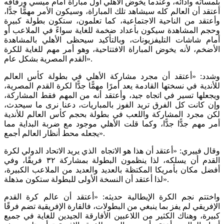
بلمساته وأدائه، وعندما يخوض الأهلي أول مباراة أمام ميسي ورفاقه
أعتقد أن العالم كله سيشاهد تلك المباراة، وسيكون الأمر مهمًّا جدًّا،
وأعتقد من الناحية الاجتماعية، كما تعلمون، ستكون بطولة كبيرة
وحجم المشاهدة سيكون بأعداد ضخمة للغاية سواءً في الملاعب أو
أمام شاشات التليفزيونات، وبالتأكيد سيحظى الأهلي بالمشاهدة
الأضخم، لأنه يخوض المباراة الافتتاحية، وهو أمر مهم للغاية للكرة
القدم المصرية بشكل عام».
وشدد: «أعتقد أن مجرد مشاركة الأهلي في بطولة كأس العالم
للأندية في نسختها القادمة يعد أمرًا مهمًّا جدًّا لكرة القدم المصرية،
ويجعلها تسير في اتجاه جيد، وأعتقد أنه من المهم فقط المشاركة،
وإن كانت كل الفرق تريد الفوز بالمباريات، دعنا نرى ما سيحدث،
لكن مجرد المشاركة واللعب في بطولة بحجم كأس العالم للأندية
أمر مهم جدًّا جدًّا، وكما قلت الأهلي موجود مع ضربة البداية مما
يجعله محط أنظار العالم أجمع».
وقال فييري: «أعتقد أن هذا هو الاتجاه الذي يريد الاتحاد الدولي لكرة
القدم أن يسلكه، لذا ينظمون البطولة بمشاركة ٣٢ فريقًا، وفي
أفضل مكان بأمريكا المكتظة بالعديد والعديد من الملاعب الكبيرة،
لذا أعتقد أن النسخة الأولى للبطولة ستكون مذهلة».
واختتم نجم الكرة الإيطالية حديثه: «أعتقد أن عالم كرة القدم
الإفريقي لم يفز بما ينبغي من البطولات، فالقارة الإفريقية تضم فرقًا
كبيرة، وهناك الكثير من اللاعبين الأفارقة الجيدين للغاية في جميع