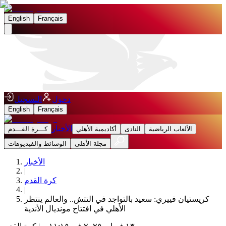
English
Français
دخول
التسجيل
English
Français
الأخبار
الألعاب الرياضية
النادى
أكاديمية الأهلي
كـــرة القـــدم
مجلة الأهلى
الوسائط والفيديوهات
الأخبار
|
كرة القدم
|
كريستيان فييري: سعيد بالتواجد في التتش.. والعالم ينتظر
الأهلي في افتتاح مونديال الأندية