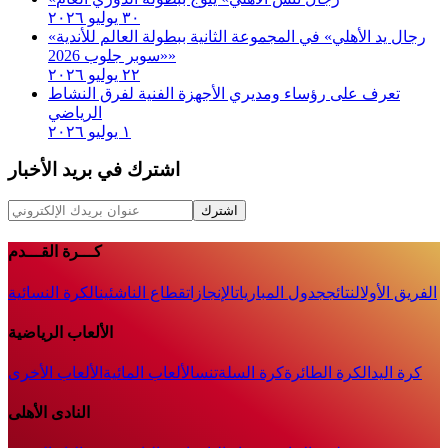
٣٠ يوليو ٢٠٢٦
«رجال يد الأهلي» في المجموعة الثانية ببطولة العالم للأندية
«سوبر جلوب 2026»
٢٢ يوليو ٢٠٢٦
تعرف على رؤساء ومديري الأجهزة الفنية لفرق النشاط
الرياضي
١ يوليو ٢٠٢٦
اشترك في بريد الأخبار
اشترك
كـــرة القـــدم
الفريق الأول
النتائج
جدول المباريات
الإنجازات
قطاع الناشئين
الكرة النسائية
الألعاب الرياضية
كرة اليد
الكرة الطائرة
كرة السلة
تنس
الألعاب المائية
الألعاب الأخرى
النادى الأهلى