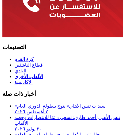
التصنيفات
كرة القدم
قطاع الناشئين
النادي
الألعاب الأخرى
الاكاديمية
أخبار ذات صلة
«سيدات تنس الأهلي» يتوج ببطولة الدوري العام
٢ أغسطس ٢٠٢٦
تنس الأهلي| أحمد طارق: نسعى دائمًا للانتصارات وحصد
الألقاب
٣٠ يوليو ٢٠٢٦
«رجال تنس الأهلي» يتوج ببطولة الدوري العام