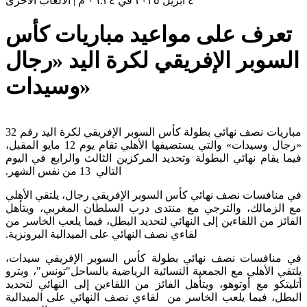
٤ أبريل ٢٠٢٥ في ٠٦:٢٤ م
|
الألعاب الأخرى
تعرف على مواعيد مباريات كأس
السوبر الإفريقي لكرة اليد «رجال
وسيدات»
مباريات نصف نهائي بطولة كأس السوبر الإفريقي لكرة اليد رقم 32
«رجال وسيدات» والتي ‏يستضيفها الأهلي تقام يوم 12 مايو المقبل،
فيما يقام نهائي البطولة وتحديد المركزين الثالث والرابع في اليوم
التالي 13 من نفس الشهر.‏
في منافسات نصف نهائي كأس السوبر الإفريقي رجال، يلتقي الأهلي
مع الزمالك، والترجي ‏مع منتدى درب السلطان المغربي، ويتأهل
الفائز من اللقاءين إلى النهائي لتحديد البطل، فيما يلعب ‏الخاسر من
لقاءي نصف النهائي على الميدالية البرونزية.‏
في منافسات نصف نهائي بطولة كأس السوبر الإفريقي سيدات،
يلتقي الأهلي مع الجمعية النسائية ‏الرياضية بالساحل"تونس"، وبترو
أتليتكو مع أوتوهو، ويتأهل الفائز من اللقاءين إلى النهائي لتحديد
البطل، فيما ‏يلعب الخاسر من لقاءي نصف النهائي على الميدالية