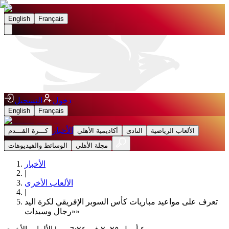
English
Français
دخول
التسجيل
English
Français
الأخبار
الألعاب الرياضية
النادى
أكاديمية الأهلي
كـــرة القـــدم
مجلة الأهلى
الوسائط والفيديوهات
الأخبار
|
الألعاب الأخرى
|
تعرف على مواعيد مباريات كأس السوبر الإفريقي لكرة اليد
«رجال وسيدات»