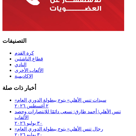
التصنيفات
كرة القدم
قطاع الناشئين
النادي
الألعاب الأخرى
الاكاديمية
أخبار ذات صلة
«سيدات تنس الأهلي» يتوج ببطولة الدوري العام
٢ أغسطس ٢٠٢٦
تنس الأهلي| أحمد طارق: نسعى دائمًا للانتصارات وحصد
الألقاب
٣٠ يوليو ٢٠٢٦
«رجال تنس الأهلي» يتوج ببطولة الدوري العام
٣٠ يوليو ٢٠٢٦