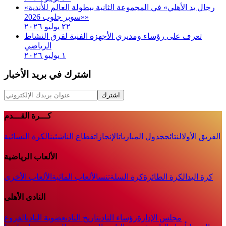
«رجال يد الأهلي» في المجموعة الثانية ببطولة العالم للأندية
«سوبر جلوب 2026»
٢٢ يوليو ٢٠٢٦
تعرف على رؤساء ومديري الأجهزة الفنية لفرق النشاط
الرياضي
١ يوليو ٢٠٢٦
اشترك في بريد الأخبار
اشترك
كـــرة القـــدم
الفريق الأول
النتائج
جدول المباريات
الإنجازات
قطاع الناشئين
الكرة النسائية
الألعاب الرياضية
كرة اليد
الكرة الطائرة
كرة السلة
تنس
الألعاب المائية
الألعاب الأخرى
النادى الأهلى
مجلس الإدارة
رؤساء النادى
تاريخ النادى
عضوية النادى
الفروع