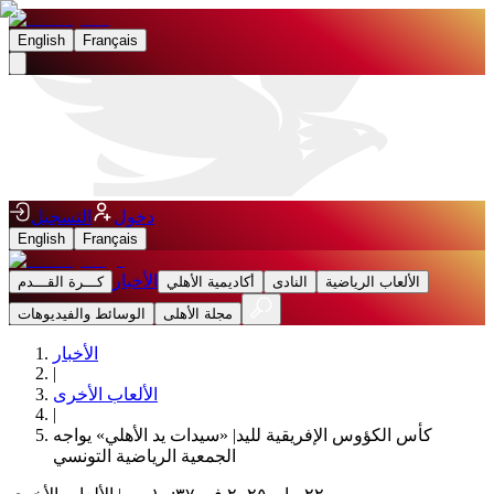
English
Français
دخول
التسجيل
English
Français
الأخبار
الألعاب الرياضية
النادى
أكاديمية الأهلي
كـــرة القـــدم
مجلة الأهلى
الوسائط والفيديوهات
الأخبار
|
الألعاب الأخرى
|
كأس الكؤوس الإفريقية لليد| «سيدات يد الأهلي» يواجه
الجمعية الرياضية التونسي