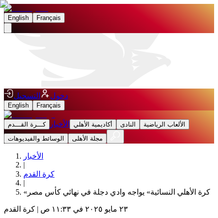
English
Français
دخول
التسجيل
English
Français
الأخبار
الألعاب الرياضية
النادى
أكاديمية الأهلي
كـــرة القـــدم
مجلة الأهلى
الوسائط والفيديوهات
الأخبار
|
كرة القدم
|
‎«كرة الأهلي النسائية» يواجه وادي دجلة في نهائي كأس مصر
٢٣ مايو ٢٠٢٥ في ١١:٣٣ ص
|
كرة القدم