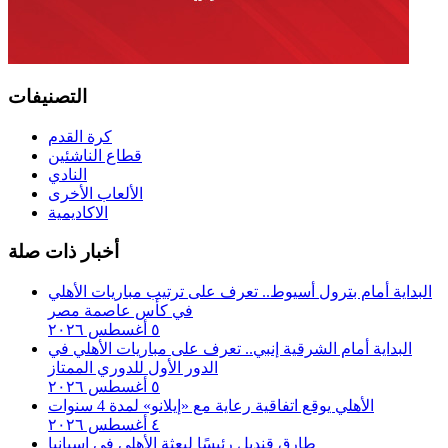
التصنيفات
كرة القدم
قطاع الناشئين
النادي
الألعاب الأخرى
الاكاديمية
أخبار ذات صلة
البداية أمام بترول أسيوط.. تعرف على ترتيب مباريات الأهلي
في كأس عاصمة مصر
٥ أغسطس ٢٠٢٦
البداية أمام الشرقية إنبي.. تعرف على مباريات الأهلي في
الدور الأول للدوري الممتاز
٥ أغسطس ٢٠٢٦
الأهلي يوقع اتفاقية رعاية مع «إيلانو» لمدة 4 سنوات
٤ أغسطس ٢٠٢٦
طارق قنديل رئيسًا لبعثة الأهلي في إسبانيا