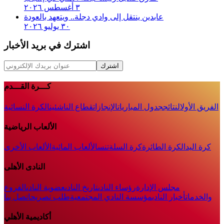
٣ أغسطس ٢٠٢٦
عابدين ينتقل إلى وادي دجلة.. ويتعهد بالعودة
٣٠ يوليو ٢٠٢٦
اشترك في بريد الأخبار
اشترك
كـــرة القـــدم
الفريق الأول
النتائج
جدول المباريات
الإنجازات
قطاع الناشئين
الكرة النسائية
الألعاب الرياضية
كرة اليد
الكرة الطائرة
كرة السلة
تنس
الألعاب المائية
الألعاب الأخرى
النادى الأهلى
مجلس الإدارة
رؤساء النادى
تاريخ النادى
عضوية النادى
الفروع
والخدمات
أخبار النادي
مؤسسة النادي المجتمعية
طلب تصريح
اتصل بنا
أكاديمية الأهلي