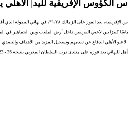
س الكؤوس الإفريقية لليد| الأهلي ي