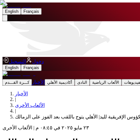
English
Français
دخول
التسجيل
English
Français
الأخبار
فيديوهات
الألعاب الرياضية
النادى
أكاديمية الأهلي
كـــرة القـــدم
الأخبار
|
الألعاب الأخرى
|
وس الإفريقية لليد| الأهلي يتوج باللقب بعد الفوز على الزمالك
٢٣ مايو ٢٠٢٥ في ٠٨:٤٥ م
|
الألعاب الأخرى