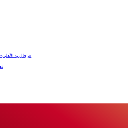
«رجال يد الأهلي» في المجموعة الثانية ببطولة العالم للأندية «سوبر جلوب 2026»
تع