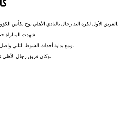
كأ
الفريق الأول لكرة اليد رجال بالنادي الأهلي توج بكأس الكؤوس الإفريقية، بعد الفوز على الزمالك ٣١/٢٨، في نهائي البطولة الذي أقيم مساء اليوم على صالة الأمير عبد الله الفيصل بمقر النادي بالجزيرة.
شهدت المباراة حماسًا كبيرًا بين لاعبي الفريقين داخل أرض الملعب وبين الجماهير في المدرجات، ونجح «رجال يد الأهلي» في حسم الشوط الأول بنتيجة ١٥/١٤.
ومع بداية أحداث الشوط الثاني واصل لاعبو الأهلي الدفاع عن تقدمهم وتسجيل المزيد من الأهداف والتصدي لهجمات الزمالك، وينجح الفريق في حسم الفوز بالمباراة بنتيجة ٣١/٢٨.
وكان فريق رجال الأهلي تأهل للنهائي بعد فوزه على منتدى درب السلطان المغربي بنتيجة 36 - 23، وتفوق الزمالك في نصف النهائي على الترجي التونسي بنتيجة 30-22.