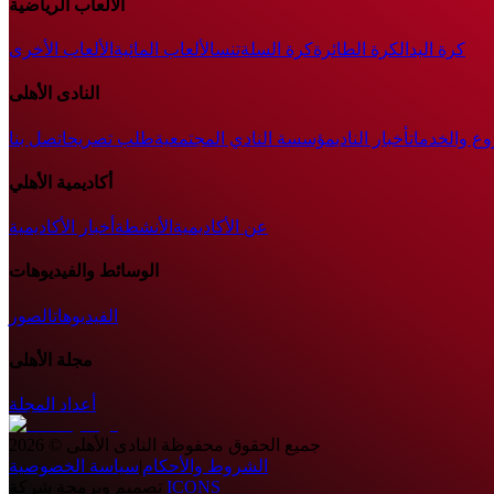
الألعاب الرياضية
كرة اليد
الكرة الطائرة
كرة السلة
تنس
الألعاب المائية
الألعاب الأخرى
النادى الأهلى
وع والخدمات
أخبار النادي
مؤسسة النادي المجتمعية
طلب تصريح
اتصل بنا
أكاديمية الأهلي
عن الأكاديمية
الأنشطة
أخبار الأكاديمية
الوسائط والفيديوهات
الفيديوهات
الصور
مجلة الأهلى
أعداد المجلة
جميع الحقوق محفوظة
النادى الأهلى
©
2026
الشروط والأحكام
|
سياسة الخصوصية
ICONS
تصميم وبرمجة شركة