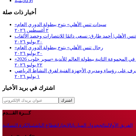
الاكاديمية
أخبار ذات صلة
«سيدات تنس الأهلي» يتوج ببطولة الدوري العام
٢ أغسطس ٢٠٢٦
تنس الأهلي| أحمد طارق: نسعى دائمًا للانتصارات وحصد الألقاب
٣٠ يوليو ٢٠٢٦
«رجال تنس الأهلي» يتوج ببطولة الدوري العام
٣٠ يوليو ٢٠٢٦
٢٢ يوليو ٢٠٢٦
رف على رؤساء ومديري الأجهزة الفنية لفرق النشاط الرياضي
١ يوليو ٢٠٢٦
اشترك في بريد الأخبار
اشترك
كـــرة القـــدم
الفريق الأول
النتائج
جدول المباريات
الإنجازات
قطاع الناشئين
الكرة النسائية