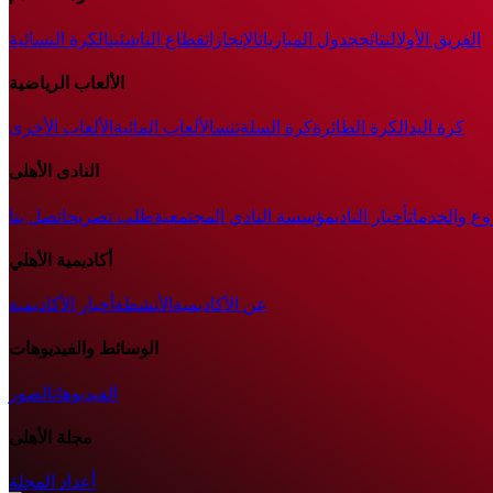
الفريق الأول
النتائج
جدول المباريات
الإنجازات
قطاع الناشئين
الكرة النسائية
الألعاب الرياضية
كرة اليد
الكرة الطائرة
كرة السلة
تنس
الألعاب المائية
الألعاب الأخرى
النادى الأهلى
وع والخدمات
أخبار النادي
مؤسسة النادي المجتمعية
طلب تصريح
اتصل بنا
أكاديمية الأهلي
عن الأكاديمية
الأنشطة
أخبار الأكاديمية
الوسائط والفيديوهات
الفيديوهات
الصور
مجلة الأهلى
أعداد المجلة