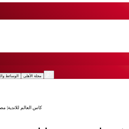
مجلة الأهلى
الوسائط وال
كاس العالم للاندية| م