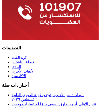
التصنيفات
كرة القدم
قطاع الناشئين
النادي
الألعاب الأخرى
الاكاديمية
أخبار ذات صلة
«سيدات تنس الأهلي» يتوج ببطولة الدوري العام
٢ أغسطس ٢٠٢٦
تنس الأهلي| أحمد طارق: نسعى دائمًا للانتصارات وحصد