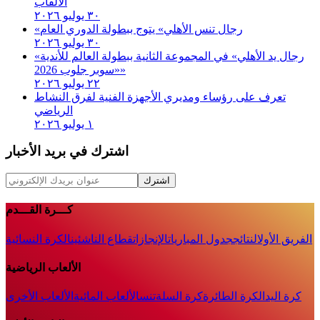
الألقاب
٣٠ يوليو ٢٠٢٦
«رجال تنس الأهلي» يتوج ببطولة الدوري العام
٣٠ يوليو ٢٠٢٦
«رجال يد الأهلي» في المجموعة الثانية ببطولة العالم للأندية
«سوبر جلوب 2026»
٢٢ يوليو ٢٠٢٦
تعرف على رؤساء ومديري الأجهزة الفنية لفرق النشاط
الرياضي
١ يوليو ٢٠٢٦
اشترك في بريد الأخبار
اشترك
كـــرة القـــدم
الفريق الأول
النتائج
جدول المباريات
الإنجازات
قطاع الناشئين
الكرة النسائية
الألعاب الرياضية
كرة اليد
الكرة الطائرة
كرة السلة
تنس
الألعاب المائية
الألعاب الأخرى