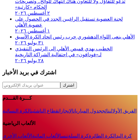
تدعو للتفاؤل ولا للتعاون هناك انتهاك للوائح.. وتصريحات
الحكام «كارثية»‏
٢ أغسطس ٢٠٢٦
لجنة العضوية تستقبل الراغبين الجدد في الحصول على
عضوية الأهلي
١ أغسطس ٢٠٢٦
الأهلي ينعى اللواء الدهشوري حرب رئيس اتحاد الكرة الأسبق
٣١ يوليو ٢٠٢٦
الخطيب يهدي قميص الأهلي إلى الرئيس التنفيذي
لـ«فودافون» في احتفالية الشراكة التاريخية
٢٨ يوليو ٢٠٢٦
اشترك في بريد الأخبار
اشترك
كـــرة القـــدم
الفريق الأول
النتائج
جدول المباريات
الإنجازات
قطاع الناشئين
الكرة النسائية
الألعاب الرياضية
كرة اليد
الكرة الطائرة
كرة السلة
تنس
الألعاب المائية
الألعاب الأخرى