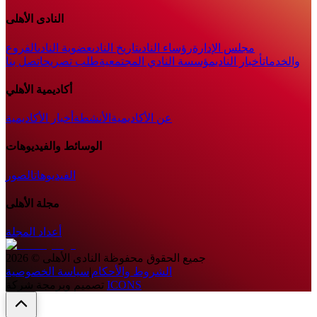
النادى الأهلى
مجلس الإدارة
رؤساء النادى
تاريخ النادى
عضوية النادى
الفروع
والخدمات
أخبار النادي
مؤسسة النادي المجتمعية
طلب تصريح
اتصل بنا
أكاديمية الأهلي
عن الأكاديمية
الأنشطة
أخبار الأكاديمية
الوسائط والفيديوهات
الفيديوهات
الصور
مجلة الأهلى
أعداد المجلة
جميع الحقوق محفوظة
النادى الأهلى
©
2026
الشروط والأحكام
|
سياسة الخصوصية
ICONS
تصميم وبرمجة شركة