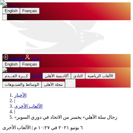
English
Français
دخول
التسجيل
English
Français
الأخبار
الألعاب الرياضية
النادى
أكاديمية الأهلي
كـــرة القـــدم
مجلة الأهلى
الوسائط والفيديوهات
الأخبار
|
الألعاب الأخرى
|
«رجال سلة الأهلي» يخسر من الاتحاد في دوري السوبر
٦ يونيو ٢٠٢١ في ١٠:٢٧ م
|
الألعاب الأخرى