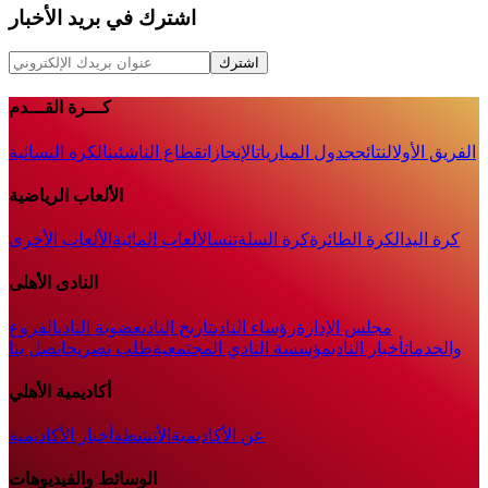
اشترك في بريد الأخبار
اشترك
كـــرة القـــدم
الفريق الأول
النتائج
جدول المباريات
الإنجازات
قطاع الناشئين
الكرة النسائية
الألعاب الرياضية
كرة اليد
الكرة الطائرة
كرة السلة
تنس
الألعاب المائية
الألعاب الأخرى
النادى الأهلى
مجلس الإدارة
رؤساء النادى
تاريخ النادى
عضوية النادى
الفروع
والخدمات
أخبار النادي
مؤسسة النادي المجتمعية
طلب تصريح
اتصل بنا
أكاديمية الأهلي
عن الأكاديمية
الأنشطة
أخبار الأكاديمية
الوسائط والفيديوهات