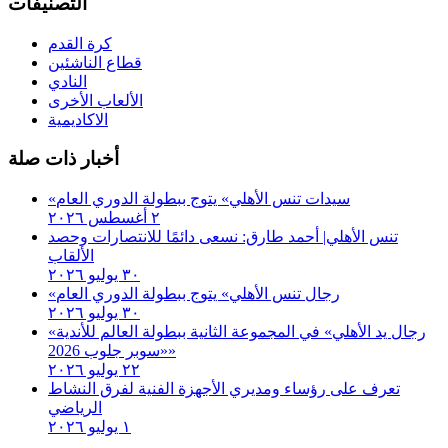
التصنيفات
كرة القدم
قطاع الناشئين
النادي
الألعاب الأخرى
الاكاديمية
أخبار ذات صلة
«سيدات تنس الأهلي» يتوج ببطولة الدوري العام
٢ أغسطس ٢٠٢٦
تنس الأهلي| أحمد طارق: نسعى دائمًا للانتصارات وحصد
الألقاب
٣٠ يوليو ٢٠٢٦
«رجال تنس الأهلي» يتوج ببطولة الدوري العام
٣٠ يوليو ٢٠٢٦
«رجال يد الأهلي» في المجموعة الثانية ببطولة العالم للأندية
«سوبر جلوب 2026»
٢٢ يوليو ٢٠٢٦
تعرف على رؤساء ومديري الأجهزة الفنية لفرق النشاط
الرياضي
١ يوليو ٢٠٢٦