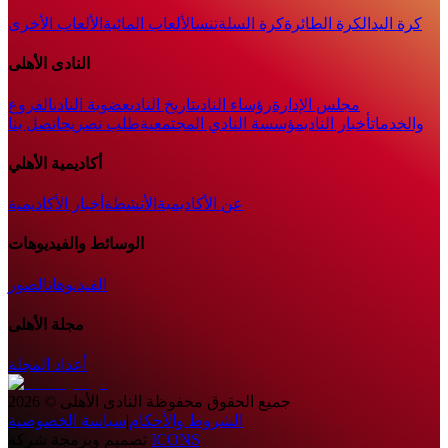
كرة اليد
الكرة الطائرة
كرة السلة
تنس
الألعاب المائية
الألعاب الأخرى
النادى الأهلى
مجلس الإدارة
رؤساء النادى
تاريخ النادى
عضوية النادى
الفروع
والخدمات
أخبار النادي
مؤسسة النادي المجتمعية
طلب تصريح
اتصل بنا
أكاديمية الأهلي
عن الأكاديمية
الأنشطة
أخبار الأكاديمية
الوسائط والفيديوهات
الفيديوهات
الصور
مجلة الأهلى
أعداد المجلة
جميع الحقوق محفوظة
النادى الأهلى
©
2026
الشروط والأحكام
|
سياسة الخصوصية
ICONS
تصميم وبرمجة شركة