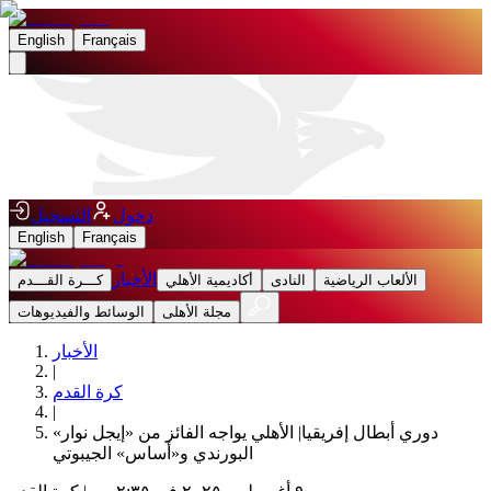
English
Français
دخول
التسجيل
English
Français
الأخبار
الألعاب الرياضية
النادى
أكاديمية الأهلي
كـــرة القـــدم
مجلة الأهلى
الوسائط والفيديوهات
الأخبار
|
كرة القدم
|
دوري أبطال إفريقيا| الأهلي يواجه الفائز من «إيجل نوار»
البورندي و«أساس» الجيبوتي