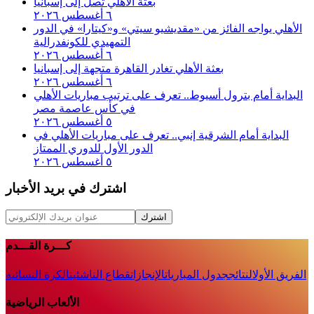
بعثة الأهلي تصل إلى إسبانيا
٦ أغسطس ٢٠٢٦
الأهلي يواجه الفائز من «مقديشيو سيتي» و«كيتارا» في الدور
التمهيدي للكونفدرالية
٦ أغسطس ٢٠٢٦
بعثة الأهلي تغادر القاهرة متجهة إلى إسبانيا
٦ أغسطس ٢٠٢٦
البداية أمام بترول أسيوط.. تعرف على ترتيب مباريات الأهلي
في كأس عاصمة مصر
٥ أغسطس ٢٠٢٦
البداية أمام الشرقية إنبي.. تعرف على مباريات الأهلي في
الدور الأول للدوري الممتاز
٥ أغسطس ٢٠٢٦
اشترك في بريد الأخبار
اشترك
كـــرة القـــدم
الفريق الأول
النتائج
جدول المباريات
الإنجازات
قطاع الناشئين
الكرة النسائية
الألعاب الرياضية