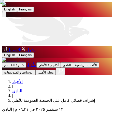
English
Français
دخول
التسجيل
English
Français
الأخبار
الألعاب الرياضية
النادى
أكاديمية الأهلي
كـــرة القـــدم
مجلة الأهلى
الوسائط والفيديوهات
الأخبار
|
النادي
|
إشراف قضائي كامل على الجمعية العمومية للأهلي
١٣ سبتمبر ٢٠٢٥ في ٠٦:٣١ م
|
النادي