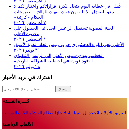
٥ أغسطس ٢٠٢٦
الأهلي في خطابه اليوم لاتحاد الكرة:‏ قراراتكم واختياراتكم لا
تدعو للتفاؤل ولا للتعاون هناك انتهاك للوائح.. وتصريحات
الحكام «كارثية»‏
٢ أغسطس ٢٠٢٦
لجنة العضوية تستقبل الراغبين الجدد في الحصول على
عضوية الأهلي
١ أغسطس ٢٠٢٦
الأهلي ينعى اللواء الدهشوري حرب رئيس اتحاد الكرة الأسبق
٣١ يوليو ٢٠٢٦
الخطيب يهدي قميص الأهلي إلى الرئيس التنفيذي
لـ«فودافون» في احتفالية الشراكة التاريخية
٢٨ يوليو ٢٠٢٦
اشترك في بريد الأخبار
اشترك
كـــرة القـــدم
الفريق الأول
النتائج
جدول المباريات
الإنجازات
قطاع الناشئين
الكرة النسائية
الألعاب الرياضية