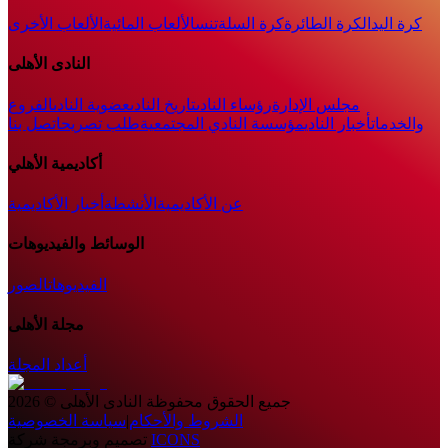
كرة اليد
الكرة الطائرة
كرة السلة
تنس
الألعاب المائية
الألعاب الأخرى
النادى الأهلى
مجلس الإدارة
رؤساء النادى
تاريخ النادى
عضوية النادى
الفروع
والخدمات
أخبار النادي
مؤسسة النادي المجتمعية
طلب تصريح
اتصل بنا
أكاديمية الأهلي
عن الأكاديمية
الأنشطة
أخبار الأكاديمية
الوسائط والفيديوهات
الفيديوهات
الصور
مجلة الأهلى
أعداد المجلة
جميع الحقوق محفوظة
النادى الأهلى
©
2026
الشروط والأحكام
|
سياسة الخصوصية
ICONS
تصميم وبرمجة شركة