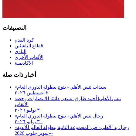
التصنيفات
كرة القدم
قطاع الناشئين
النادي
الألعاب الأخرى
الاكاديمية
أخبار ذات صلة
«سيدات تنس الأهلي» يتوج ببطولة الدوري العام
٢ أغسطس ٢٠٢٦
تنس الأهلي| أحمد طارق: نسعى دائمًا للانتصارات وحصد
الألقاب
٣٠ يوليو ٢٠٢٦
«رجال تنس الأهلي» يتوج ببطولة الدوري العام
٣٠ يوليو ٢٠٢٦
«رجال يد الأهلي» في المجموعة الثانية ببطولة العالم للأندية
«سوبر جلوب 2026»