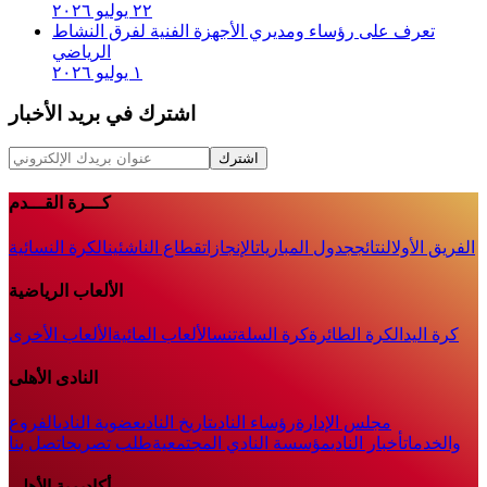
٢٢ يوليو ٢٠٢٦
تعرف على رؤساء ومديري الأجهزة الفنية لفرق النشاط
الرياضي
١ يوليو ٢٠٢٦
اشترك في بريد الأخبار
اشترك
كـــرة القـــدم
الفريق الأول
النتائج
جدول المباريات
الإنجازات
قطاع الناشئين
الكرة النسائية
الألعاب الرياضية
كرة اليد
الكرة الطائرة
كرة السلة
تنس
الألعاب المائية
الألعاب الأخرى
النادى الأهلى
مجلس الإدارة
رؤساء النادى
تاريخ النادى
عضوية النادى
الفروع
والخدمات
أخبار النادي
مؤسسة النادي المجتمعية
طلب تصريح
اتصل بنا
أكاديمية الأهلي