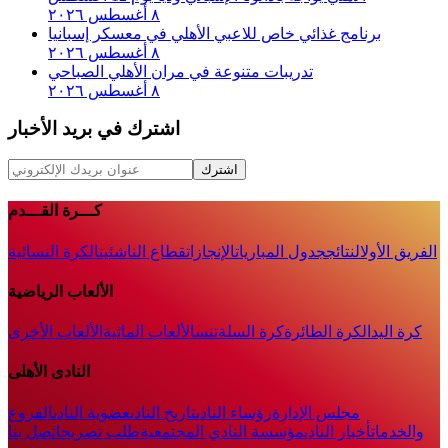
٨ أغسطس ٢٠٢٦
برنامج غذائي خاص للاعبي الأهلي في معسكر إسبانيا
٨ أغسطس ٢٠٢٦
تدريبات متنوعة في مران الأهلي الصباحي
٨ أغسطس ٢٠٢٦
اشترك في بريد الأخبار
اشترك
كـــرة القـــدم
الفريق الأول
النتائج
جدول المباريات
الإنجازات
قطاع الناشئين
الكرة النسائية
الألعاب الرياضية
كرة اليد
الكرة الطائرة
كرة السلة
تنس
الألعاب المائية
الألعاب الأخرى
النادى الأهلى
مجلس الإدارة
رؤساء النادى
تاريخ النادى
عضوية النادى
الفروع
والخدمات
أخبار النادي
مؤسسة النادي المجتمعية
طلب تصريح
اتصل بنا