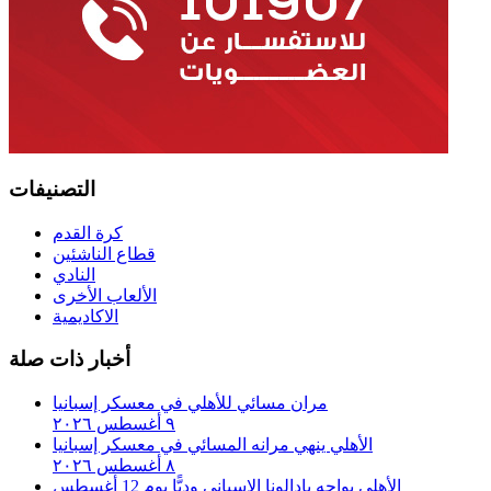
التصنيفات
كرة القدم
قطاع الناشئين
النادي
الألعاب الأخرى
الاكاديمية
أخبار ذات صلة
مران مسائي للأهلي في معسكر إسبانيا
٩ أغسطس ٢٠٢٦
الأهلي ينهي مرانه المسائي في معسكر إسبانيا
٨ أغسطس ٢٠٢٦
الأهلي يواجه بادالونا الإسباني وديًّا يوم 12 أغسطس