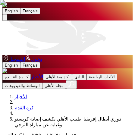
English
Français
دخول
التسجيل
English
Français
الأخبار
الألعاب الرياضية
النادى
أكاديمية الأهلي
كـــرة القـــدم
مجلة الأهلى
الوسائط والفيديوهات
الأخبار
|
كرة القدم
|
دوري أبطال إفريقيا| طبيب الأهلي يكشف إصابة كريستو
وغيابه عن مباراة الترجي