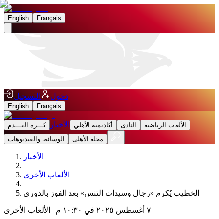
English
Français
دخول
التسجيل
English
Français
الأخبار
الألعاب الرياضية
النادى
أكاديمية الأهلي
كـــرة القـــدم
مجلة الأهلى
الوسائط والفيديوهات
الأخبار
|
الألعاب الأخرى
|
الخطيب يُكرم «رجال وسيدات التنس» بعد الفوز بالدوري
٧ أغسطس ٢٠٢٥ في ١٠:٣٠ م
|
الألعاب الأخرى