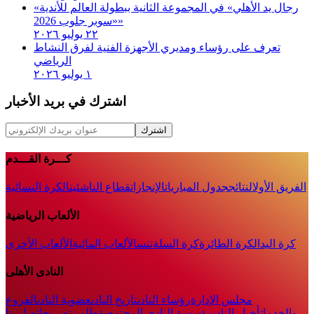
«رجال يد الأهلي» في المجموعة الثانية ببطولة العالم للأندية
«سوبر جلوب 2026»
٢٢ يوليو ٢٠٢٦
تعرف على رؤساء ومديري الأجهزة الفنية لفرق النشاط
الرياضي
١ يوليو ٢٠٢٦
اشترك في بريد الأخبار
اشترك
كـــرة القـــدم
الفريق الأول
النتائج
جدول المباريات
الإنجازات
قطاع الناشئين
الكرة النسائية
الألعاب الرياضية
كرة اليد
الكرة الطائرة
كرة السلة
تنس
الألعاب المائية
الألعاب الأخرى
النادى الأهلى
مجلس الإدارة
رؤساء النادى
تاريخ النادى
عضوية النادى
الفروع
والخدمات
أخبار النادي
مؤسسة النادي المجتمعية
طلب تصريح
اتصل بنا