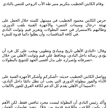
وقام الكابتن الخطيب بتكريم منير طه الأب الروحي للتنس بالنادي.
حرص الكابتن محمود الخطيب في مستهل كلمته خلال الحفل على
تهنئة «رجال وسيدات التنس» والأجهزة الفنية بلقب الدوري،
وطالبهم بالاستمرار في حصد البطولات وتعزيز قيم وثوابت النادي
في كافة المنافسات، وأن يظلوا دائما قدوة للنشء.
وقال: «النادي الأهلي تاريخ ومبادئ وتطوير، ويجب على كل فرد أن
يؤدي رسالة داخل النادي، ويحافظ على قيم وثوابت الأهلي من خلال
تصرفاته وإصراره على بذل أقصى الجهد للتتويج بالبطولات».
وواصل الكابتن الخطيب حديثه: «أشكركم وأشكر الأجهزة الفنية على
الأداء والفوز ببطولة الدوري التي يجب أن تظل دائمًا داخل النادي،
لاسيما أن الأهلي يقدم كل الدعم لكافة الفرق للفوز بالألقاب».
وأكد رئيس النادي أن البطولة ليست مجرد تنافس فقط، لكن الأهم
أن يكون اللاعب واللاعبة قدوة من خلال تنفيذ تعليمات الجهاز،