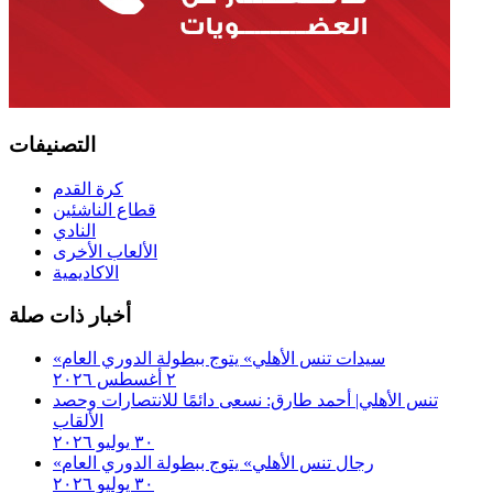
التصنيفات
كرة القدم
قطاع الناشئين
النادي
الألعاب الأخرى
الاكاديمية
أخبار ذات صلة
«سيدات تنس الأهلي» يتوج ببطولة الدوري العام
٢ أغسطس ٢٠٢٦
تنس الأهلي| أحمد طارق: نسعى دائمًا للانتصارات وحصد
الألقاب
٣٠ يوليو ٢٠٢٦
«رجال تنس الأهلي» يتوج ببطولة الدوري العام
٣٠ يوليو ٢٠٢٦