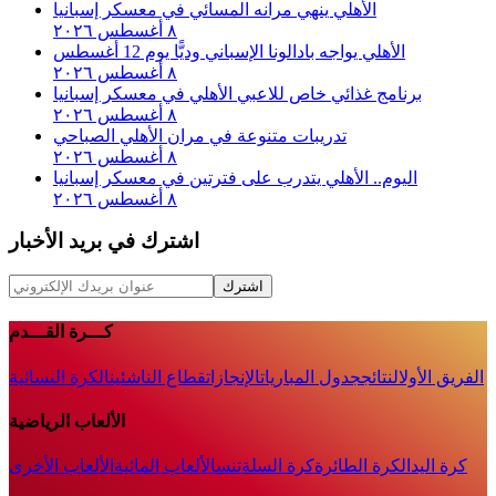
الأهلي ينهي مرانه المسائي في معسكر إسبانيا
٨ أغسطس ٢٠٢٦
الأهلي يواجه بادالونا الإسباني وديًّا يوم 12 أغسطس
٨ أغسطس ٢٠٢٦
برنامج غذائي خاص للاعبي الأهلي في معسكر إسبانيا
٨ أغسطس ٢٠٢٦
تدريبات متنوعة في مران الأهلي الصباحي
٨ أغسطس ٢٠٢٦
اليوم.. الأهلي يتدرب على فترتين في معسكر إسبانيا
٨ أغسطس ٢٠٢٦
اشترك في بريد الأخبار
اشترك
كـــرة القـــدم
الفريق الأول
النتائج
جدول المباريات
الإنجازات
قطاع الناشئين
الكرة النسائية
الألعاب الرياضية
كرة اليد
الكرة الطائرة
كرة السلة
تنس
الألعاب المائية
الألعاب الأخرى