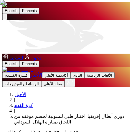
English
Français
دخول
التسجيل
English
Français
الأخبار
الألعاب الرياضية
النادى
أكاديمية الأهلي
كـــرة القـــدم
مجلة الأهلى
الوسائط والفيديوهات
الأخبار
|
كرة القدم
|
دوري أبطال إفريقيا| اختبار طبي للسولية لحسم موقفه من
اللحاق بمباراة الهلال السوداني