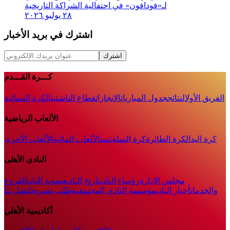
لـ«فودافون» في احتفالية الشراكة التاريخية
٢٨ يوليو ٢٠٢٦
اشترك في بريد الأخبار
اشترك
كـــرة القـــدم
الفريق الأول
النتائج
جدول المباريات
الإنجازات
قطاع الناشئين
الكرة النسائية
الألعاب الرياضية
كرة اليد
الكرة الطائرة
كرة السلة
تنس
الألعاب المائية
الألعاب الأخرى
النادى الأهلى
مجلس الإدارة
رؤساء النادى
تاريخ النادى
عضوية النادى
الفروع
والخدمات
أخبار النادي
مؤسسة النادي المجتمعية
طلب تصريح
اتصل بنا
أكاديمية الأهلي