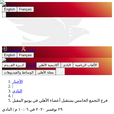
English
Français
دخول
التسجيل
English
Français
الأخبار
الألعاب الرياضية
النادى
أكاديمية الأهلي
كـــرة القـــدم
مجلة الأهلى
الوسائط والفيديوهات
الأخبار
|
النادي
|
فرع التجمع الخامس يستقبل أعضاء الأهلي في يونيو المقبل
٢٩ نوفمبر ٢٠٢٠ في ١٠:٠٦ م
|
النادي