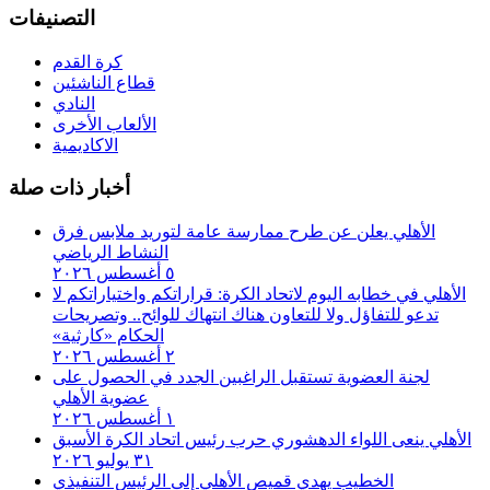
التصنيفات
كرة القدم
قطاع الناشئين
النادي
الألعاب الأخرى
الاكاديمية
أخبار ذات صلة
الأهلي يعلن عن طرح ممارسة عامة لتوريد ملابس فرق
النشاط الرياضي
٥ أغسطس ٢٠٢٦
الأهلي في خطابه اليوم لاتحاد الكرة:‏ قراراتكم واختياراتكم لا
تدعو للتفاؤل ولا للتعاون هناك انتهاك للوائح.. وتصريحات
الحكام «كارثية»‏
٢ أغسطس ٢٠٢٦
لجنة العضوية تستقبل الراغبين الجدد في الحصول على
عضوية الأهلي
١ أغسطس ٢٠٢٦
الأهلي ينعى اللواء الدهشوري حرب رئيس اتحاد الكرة الأسبق
٣١ يوليو ٢٠٢٦
الخطيب يهدي قميص الأهلي إلى الرئيس التنفيذي