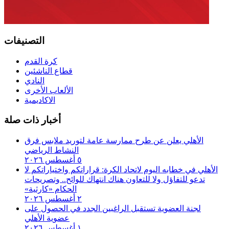
التصنيفات
كرة القدم
قطاع الناشئين
النادي
الألعاب الأخرى
الاكاديمية
أخبار ذات صلة
الأهلي يعلن عن طرح ممارسة عامة لتوريد ملابس فرق
النشاط الرياضي
٥ أغسطس ٢٠٢٦
الأهلي في خطابه اليوم لاتحاد الكرة:‏ قراراتكم واختياراتكم لا
تدعو للتفاؤل ولا للتعاون هناك انتهاك للوائح.. وتصريحات
الحكام «كارثية»‏
٢ أغسطس ٢٠٢٦
لجنة العضوية تستقبل الراغبين الجدد في الحصول على
عضوية الأهلي
١ أغسطس ٢٠٢٦