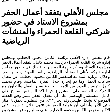
١٥ يوليو ٢٠٢٥ في ٠٤:٣١ م
|
النادي
مجلس الأهلي يتفقد أعمال الحفر
بمشروع الاستاد في حضور
شركتي القلعة الحمراء والمنشآت
الرياضية
قام مجلس إدارة الأهلي برئاسة الكابتن محمود الخطيب ومجلس
إدارة شركة القلعة الحمراء برئاسة محمـد كامل، بتفقد أعمال الحفر
بمشروع الاستاد ومركز خدمة الجماهير. جاء ذلك في حضور مجلس
إدارة شركة الأهلي للمنشآت الرياضية برئاسة المهندس تامر نصر.
وخلال الزيارة الميدانية استفسر الكابتن محمود الخطيب عن معدل
ساعات العمل وما تم إنجازه خلال الفترة الماضية. وقام محمـد
كامل بتوضيح العديد من الأمور الخاصة بسير العمل والتعاون مع
الشركات القائمة على المشروع. فيما أكد المهندس سامح علي
كامل المستشار الهندسي على أن معدل الحفر يسير وفق الخطة
الموضوعة بشكل طبيعي وتم إنجاز ٣٣% من المطلوب بعمق ٩ أمتار
حتى الآن. وأضاف أن عملية الحفر قد تنتهي خلال ٤ شهور على
الأكثر. وحرص الكابتن محمود الخطيب على تسليم بعض المشجعين