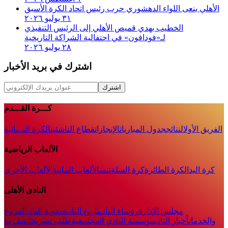
الأهلي ينعى اللواء الدهشوري حرب رئيس اتحاد الكرة الأسبق
٣١ يوليو ٢٠٢٦
الخطيب يهدي قميص الأهلي إلى الرئيس التنفيذي
لـ«فودافون» في احتفالية الشراكة التاريخية
٢٨ يوليو ٢٠٢٦
اشترك في بريد الأخبار
اشترك
كـــرة القـــدم
الفريق الأول
النتائج
جدول المباريات
الإنجازات
قطاع الناشئين
الكرة النسائية
الألعاب الرياضية
كرة اليد
الكرة الطائرة
كرة السلة
تنس
الألعاب المائية
الألعاب الأخرى
النادى الأهلى
مجلس الإدارة
رؤساء النادى
تاريخ النادى
عضوية النادى
الفروع
والخدمات
أخبار النادي
مؤسسة النادي المجتمعية
طلب تصريح
اتصل بنا