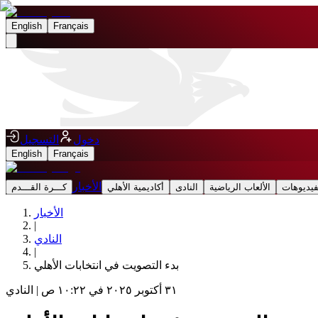
English
Français
دخول
التسجيل
English
Français
الأخبار
فيديوهات
الألعاب الرياضية
النادى
أكاديمية الأهلي
كـــرة القـــدم
الأخبار
|
النادي
|
بدء التصويت في انتخابات الأهلي
٣١ أكتوبر ٢٠٢٥ في ١٠:٢٢ ص
|
النادي