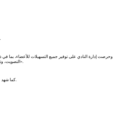
وتوافد أعضاء الأهلي على مقر النادي بالجزيرة؛ للمشاركة في رسم مستقبل الأهلي، واختيار مجلس إدارة يقود النادي لمدة أ
وحرصت إدارة النادي على توفير جميع التسهيلات للأعضاء، بما في 
التصويت، وتوفير أتوبيسات لنقل الأعضاء من كافة الفروع إلى المقر الرئيسي وتوفير أماكن انتظار السيارات في جراجات «عمر مكرم والأوبرا والمعلمين».
كما شهد محيط النادي تسهيلات مرورية كبيرة، وحرص النادي على توفير كافة الإجراءات لضمان خروج الانتخابات في أجواء تعكس قيمة ومكانة الأهلي.