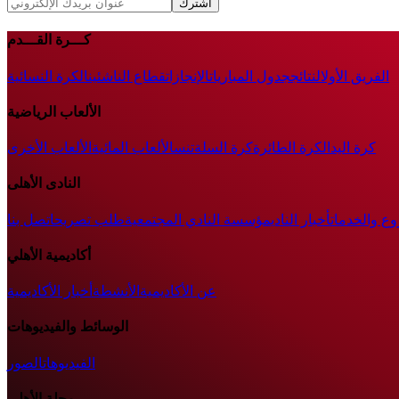
اشترك
كـــرة القـــدم
الفريق الأول
النتائج
جدول المباريات
الإنجازات
قطاع الناشئين
الكرة النسائية
الألعاب الرياضية
كرة اليد
الكرة الطائرة
كرة السلة
تنس
الألعاب المائية
الألعاب الأخرى
النادى الأهلى
وع والخدمات
أخبار النادي
مؤسسة النادي المجتمعية
طلب تصريح
اتصل بنا
أكاديمية الأهلي
عن الأكاديمية
الأنشطة
أخبار الأكاديمية
الوسائط والفيديوهات
الفيديوهات
الصور
مجلة الأهلى