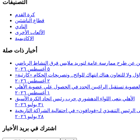
التصنيفات
كرة القدم
قطاع الناشئين
النادي
الألعاب الأخرى
الاكاديمية
أخبار ذات صلة
لن عن طرح ممارسة عامة لتوريد ملابس فرق النشاط الرياضي
٥ أغسطس ٢٠٢٦
اؤل ولا للتعاون هناك انتهاك للوائح.. وتصريحات الحكام «كارثية»‏
٢ أغسطس ٢٠٢٦
لعضوية تستقبل الراغبين الجدد في الحصول على عضوية الأهلي
١ أغسطس ٢٠٢٦
الأهلي ينعى اللواء الدهشوري حرب رئيس اتحاد الكرة الأسبق
٣١ يوليو ٢٠٢٦
الرئيس التنفيذي لـ«فودافون» في احتفالية الشراكة التاريخية
٢٨ يوليو ٢٠٢٦
اشترك في بريد الأخبار