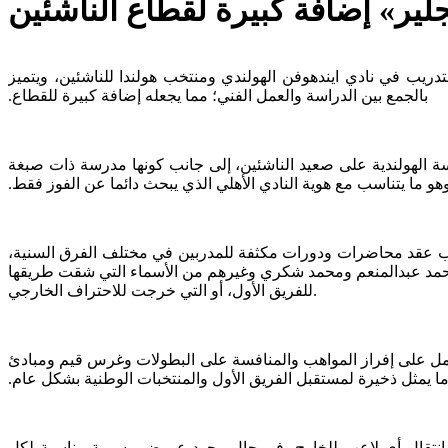
ير» إضافة كبيرة لقطاع الناشئين
تدريب في نادي ايندهوفن الهولندي ومنتخب هولندا للناشئين، ويتميز
بالجمع بين الدراسة والعمل الفني؛ مما يجعله إضافة ‏كبيرة للقطاع.‏
رسة الهولندية على صعيد الناشئين، إلى جانب كونها مدرسة ذات صبغة
و ما ‏يتناسب مع هوية النادي الأهلي الذي يبحث دائما عن الفوز فقط.‏
جانب عقد محاضرات ودورات مكثفة للمدربين في مختلف الفرق السنية،
ل محمد عبدالمنعم ومحمد شكري وغيرهم من الأسماء التي شقت طريقها
‏للفريق الأول، أو التي خرجت للاحتراف الخارجي.
للعمل على إفراز المواهب والمنافسة على البطولات وغرس قيم ومبادئ
ما يمثل ذخيرة لمستقبل الفريق ‏الأول والمنتخبات الوطنية بشكل عام.‏
نع انتقال أي لاعب للخارج، في حال وجود عروض رسمية مناسبة لكل