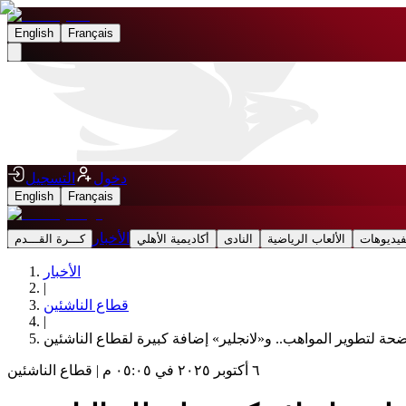
English
Français
دخول
التسجيل
English
Français
الأخبار
فيديوهات
الألعاب الرياضية
النادى
أكاديمية الأهلي
كـــرة القـــدم
الأخبار
|
قطاع الناشئين
|
ة لتطوير المواهب.. و«لانجلير» إضافة كبيرة لقطاع الناشئين
٦ أكتوبر ٢٠٢٥ في ٠٥:٠٥ م
|
قطاع الناشئين