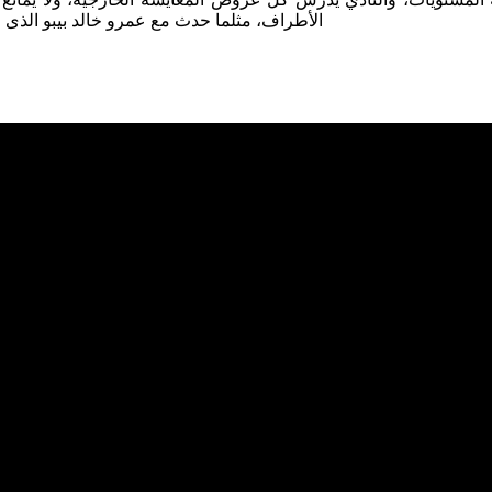
الأطراف، مثلما حدث مع عمرو خالد بيبو الذى ا