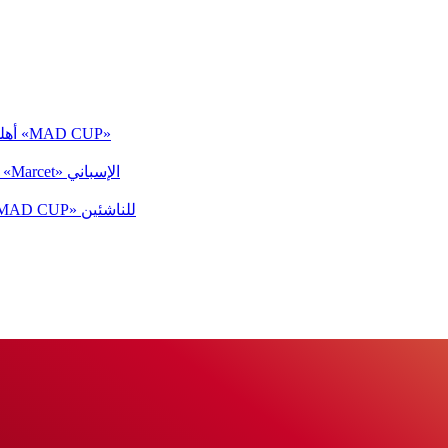
«أهلي 2011» يخسر أمام سان روكي الإسباني في ربع نهائي بطولة «MAD CUP»
«أهلي 2011» يتأهل لربع نهائي بطولة «MAD CUP» بالفوز على «Marcet» الإسباني
«أهلي 2011» يفوز على أتلتيكو مدريد بثلاثية نظيفة في بطولة «MAD CUP» للناشئين