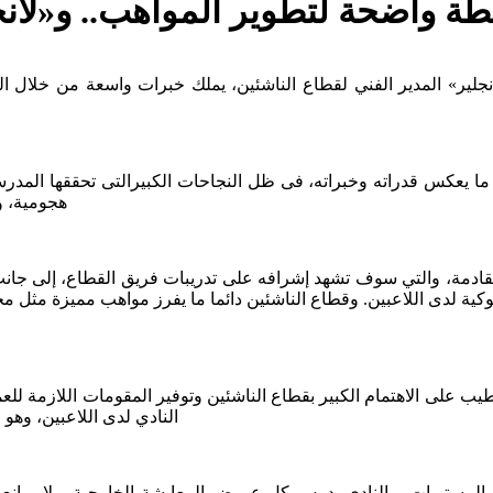
ة واضحة لتطوير المواهب.. و«لانجل
نجلير» المدير الفني لقطاع الناشئين، يملك خبرات واسعة من خلال ‏ال
 ما يعكس قدراته ‏وخبراته، فى ظل النجاحات الكبيرالتى تحققها المد
هجومية، وه
 القادمة، والتي سوف تشهد إشرافه على تدريبات فريق القطاع، إلى ‏
لوكية لدى اللاعبين. ‏وقطاع الناشئين دائما ما يفرز مواهب مميزة مث
يب على الاهتمام الكبير بقطاع الناشئين وتوفير المقومات اللازمة ‏
النادي لدى اللاعبين، وهو 
 المستويات، والنادي يدرس كل عروض المعايشة الخارجية، ‏ولا يما