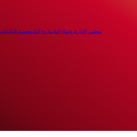
مجلس الإدارة
رؤساء النادى
تاريخ النادى
عضوية النادى
الفر