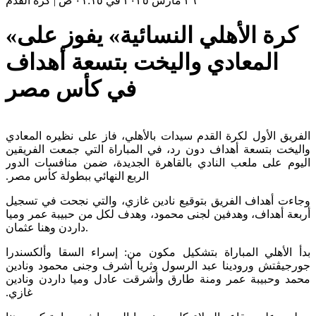
٢٦ مارس ٢٠٢٥ في ٠١:١٥ ص
|
كرة القدم
«كرة الأهلي النسائية» يفوز على
المعادي واليخت بتسعة أهداف
في كأس مصر
الفريق الأول لكرة القدم سيدات بالأهلي، فاز على نظيره المعادي
واليخت بتسعة أهداف دون رد، في المباراة التي جمعت الفريقين
اليوم على ملعب النادي بالقاهرة الجديدة، ضمن منافسات الدور
الربع النهائي ببطولة كأس مصر.‏
وجاءت أهداف الفريق بتوقيع نادين غازي، والتي نجحت في تسجيل
أربعة أهداف، وهدفين لجنى محمود، وهدف لكل من حبيبة عمر وميا
داردن وهنا عثمان.
بدأ الأهلي المباراة بتشكيل مكون من: إسراء السقا وألكسندرا
جورجيڤتش ورودينا عبد الرسول وثريا أشرف وجنى محمود ونادين
محمد وحبيبة عمر ومنة طارق وأشرقت عادل وميا داردن ونادين
غازي.‏