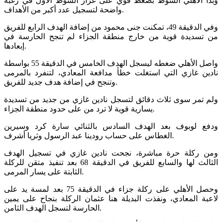
وبدأ الأهلي الشوط بضغط قوي على غرار الشوط الأول في رغبة
واضحة لتسجيل عدد أكبر من الأهداف.
وفي الدقيقة 49، تمكنت جنى محمود من إضافة الهدف الرابع للفريق
من تسديدة قوية من خارج منطقة الجزاء لم تنجح الحارسة في
إبعادها.
واصل الأهلي ضغطه ليسجل الهدف الخامس في الدقيقة 55 بواسطة
نادين غازي التي استغلت خطأ مدافعة المعادي، لتنفرد بالمرمى
وتنجح في إضافة هدف جديد للفريق.
ولم تمر سوى ثلاث دقائق لتسجل نادين غازي من جديد من تسديدة
يسارية قوية لا ترد من على حدود منطقة الجزاء.
ودفع لوبوف بعد الهدف السادس بالثنائي سارة كرد وسيرين
الغطاس على حساب رودينا عبد الرسول وثريا أشرف.
ومن ركلة حرة مباشرة، نجحت نادين غازي في تسجيل الهدف
الثالث لها والسابع للفريق في الدقيقة 68 بعد تنفيذ متقن للركلة
الثابتة على يسار المرمى.
وحصل الأهلي على ركلة جزاء في الدقيقة 75 بعد لمسة يد على
لاعبة المعادي، ونفذت البديلة هنا عثمان الركلة بنجاح على يمين
الحارسة لتسجل الهدف الثامن.