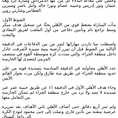
وجلس على مقاعد البدلاء كل من:‏ مها الدمرداش وسارة كرد وهنا
عثمان ونور إدريس وحبيبة عصام ونورا خالد وأمل ناصر وسيرين
الغطاس وشارتي روبن.
الشوط الأول:‏
بدأت المباراة بضغط قوي من الأهلي بحثًا عن تسجيل هدف مبكر
وسط تراجع تام وتأمين دفاعي من أول الملعب لفريق المعادي
واليخت.
واستغلت ميا داردن مهاراتها لتمر من بين الدفاعات في الدقيقة
الثالثة من الشوط قبل أن تمرر أرضية بينية مميزة لأشرقت عادل
داخل منطقة الجزاء، والتي سددت كرة متوسطة القوة في منتصف
المرمى لتتصدى لها الحارسة.
جدد الأهلي محاولته في الدقيقة السادسة بتسديدة قوية من على
حدود منطقة الجزاء عن طريق منة طارق ولكن مرت بجوار القائم
الأيمن.
وجاء هدف الأهلي الأول في الدقيقة 11 عن طريق حبيبة عمر عبر
تسديدة لا تصد ولا ترد من خارج منطقة الجزاء لم تتمكن الحارسة
من التعامل معها.
ولم تمر أربع دقائق حتى أضاف الأهلي ثاني الأهداف بعد تمريرة
عرضية متقنة من نادين غازي وصلت إلى جنى محمود لتودع الكرة
إلى داخل الشباك.