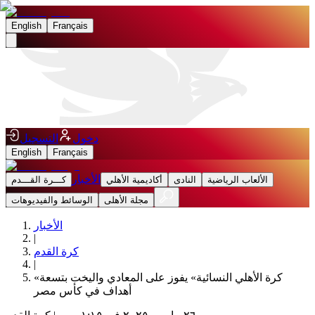
English
Français
دخول
التسجيل
English
Français
الأخبار
الألعاب الرياضية
النادى
أكاديمية الأهلي
كـــرة القـــدم
مجلة الأهلى
الوسائط والفيديوهات
الأخبار
|
كرة القدم
|
«كرة الأهلي النسائية» يفوز على المعادي واليخت بتسعة
أهداف في كأس مصر