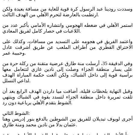
وسددت رودينا عبد الرسول كرة قوية للغاية من مسافة بعيدة ولكن
ارتطمت بالعارضة لتحرم الأهلي من الهدف الثالث.
استمر الأهلي في ضغطه الهجومي وانتشاره الأمامي بأكبر عدد من
اللاعبات في حصار كامل لفريق المعادي.
واعتمد الفريق في هجومه على التسديد من مسافات، وكذلك على
الاختراق القطري من أطراف الملعب عن طريق أشرقت عادل
وحبيبة عمر.
وفي الدقيقة 35، أرسلت منة طارق عرضية متقنة من ركلة حرة من
على يسار منطقة الجزاء وصلت إلى نادين غازي لتتعامل معها
برأسية قوية إلى داخل الشباك، ولكن ألغت حكمة المباراة الهدف
لداعي التسلل.
وقبل النهاية بلحظات قليلة، أضافت ميا داردن الهدف الرابع بعد أن
تلقت تمريرة داخل منطقة الجزاء لتسدد بقوة في الشباك وينتهي
الشوط بتقدم الأهلي برباعية دون رد.
الشوط الثاني:
أجرى لوبوف تبديلان للفريق بين الشوطين بالدفع بنور إدريس وهنا
عثمان بدلًا من نادين محمد ومنة طارق.