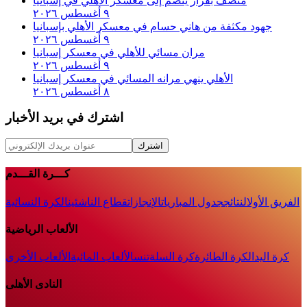
منصف بقرار ينضم إلى معسكر الأهلي في إسبانيا
٩ أغسطس ٢٠٢٦
جهود مكثفة من هاني حسام في معسكر الأهلي بإسبانيا
٩ أغسطس ٢٠٢٦
مران مسائي للأهلي في معسكر إسبانيا
٩ أغسطس ٢٠٢٦
الأهلي ينهي مرانه المسائي في معسكر إسبانيا
٨ أغسطس ٢٠٢٦
اشترك في بريد الأخبار
اشترك
كـــرة القـــدم
الفريق الأول
النتائج
جدول المباريات
الإنجازات
قطاع الناشئين
الكرة النسائية
الألعاب الرياضية
كرة اليد
الكرة الطائرة
كرة السلة
تنس
الألعاب المائية
الألعاب الأخرى
النادى الأهلى