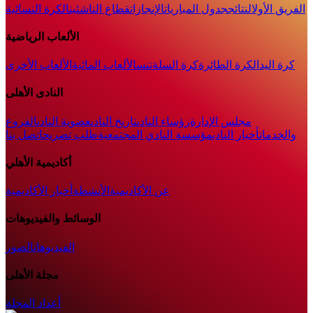
الفريق الأول
النتائج
جدول المباريات
الإنجازات
قطاع الناشئين
الكرة النسائية
الألعاب الرياضية
كرة اليد
الكرة الطائرة
كرة السلة
تنس
الألعاب المائية
الألعاب الأخرى
النادى الأهلى
مجلس الإدارة
رؤساء النادى
تاريخ النادى
عضوية النادى
الفروع
والخدمات
أخبار النادي
مؤسسة النادي المجتمعية
طلب تصريح
اتصل بنا
أكاديمية الأهلي
عن الأكاديمية
الأنشطة
أخبار الأكاديمية
الوسائط والفيديوهات
الفيديوهات
الصور
مجلة الأهلى
أعداد المجلة