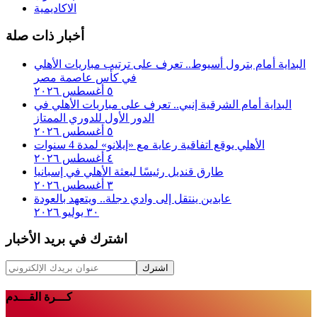
الاكاديمية
أخبار ذات صلة
البداية أمام بترول أسيوط.. تعرف على ترتيب مباريات الأهلي
في كأس عاصمة مصر
٥ أغسطس ٢٠٢٦
البداية أمام الشرقية إنبي.. تعرف على مباريات الأهلي في
الدور الأول للدوري الممتاز
٥ أغسطس ٢٠٢٦
الأهلي يوقع اتفاقية رعاية مع «إيلانو» لمدة 4 سنوات
٤ أغسطس ٢٠٢٦
طارق قنديل رئيسًا لبعثة الأهلي في إسبانيا
٣ أغسطس ٢٠٢٦
عابدين ينتقل إلى وادي دجلة.. ويتعهد بالعودة
٣٠ يوليو ٢٠٢٦
اشترك في بريد الأخبار
اشترك
كـــرة القـــدم