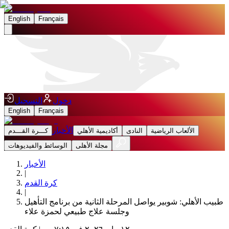
English
Français
دخول
التسجيل
English
Français
الأخبار
الألعاب الرياضية
النادى
أكاديمية الأهلي
كـــرة القـــدم
مجلة الأهلى
الوسائط والفيديوهات
الأخبار
|
كرة القدم
|
طبيب الأهلي: شوبير يواصل المرحلة الثانية من برنامج التأهيل
وجلسة علاج طبيعي لحمزة علاء