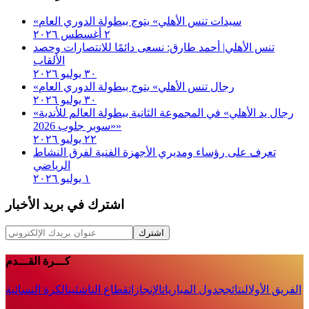
«سيدات تنس الأهلي» يتوج ببطولة الدوري العام
٢ أغسطس ٢٠٢٦
تنس الأهلي| أحمد طارق: نسعى دائمًا للانتصارات وحصد
الألقاب
٣٠ يوليو ٢٠٢٦
«رجال تنس الأهلي» يتوج ببطولة الدوري العام
٣٠ يوليو ٢٠٢٦
«رجال يد الأهلي» في المجموعة الثانية ببطولة العالم للأندية
«سوبر جلوب 2026»
٢٢ يوليو ٢٠٢٦
تعرف على رؤساء ومديري الأجهزة الفنية لفرق النشاط
الرياضي
١ يوليو ٢٠٢٦
اشترك في بريد الأخبار
اشترك
كـــرة القـــدم
الفريق الأول
النتائج
جدول المباريات
الإنجازات
قطاع الناشئين
الكرة النسائية