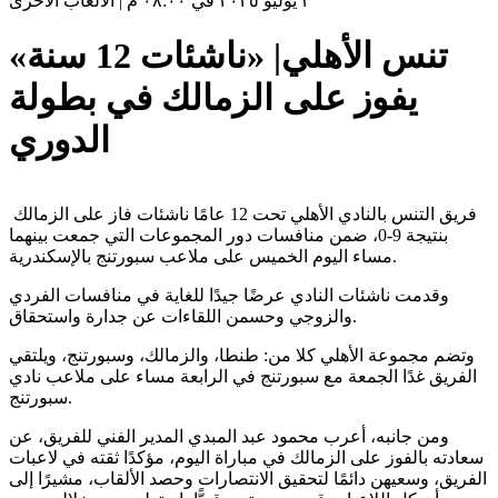
٣ يوليو ٢٠٢٥ في ٠٨:٠٠ م
|
الألعاب الأخرى
تنس الأهلي| «ناشئات 12 سنة»
يفوز على الزمالك في بطولة
الدوري
فريق التنس بالنادي الأهلي تحت 12 عامًا ناشئات فاز على الزمالك
بنتيجة 9-0، ضمن منافسات دور المجموعات التي جمعت بينهما
مساء اليوم الخميس على ملاعب سبورتنج بالإسكندرية.
وقدمت ناشئات النادي عرضًا جيدًا للغاية في منافسات الفردي
والزوجي وحسمن اللقاءات عن جدارة واستحقاق.
وتضم مجموعة الأهلي كلا من: طنطا، والزمالك، وسبورتنج، ويلتقي
الفريق غدًا الجمعة مع سبورتنج في الرابعة مساء على ملاعب نادي
سبورتنج.
ومن جانبه، أعرب محمود عبد المبدي المدير الفني للفريق، عن
سعادته بالفوز على الزمالك في مباراة اليوم، مؤكدًا ثقته في لاعبات
الفريق، وسعيهن دائمًا لتحقيق الانتصارات وحصد الألقاب، مشيرًا إلى