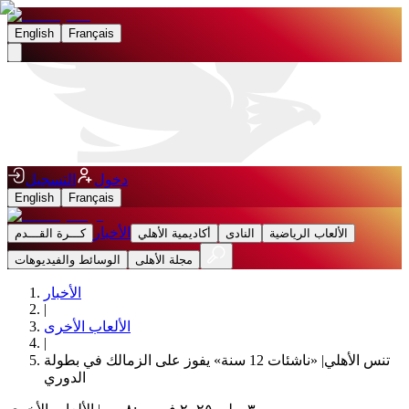
English
Français
دخول
التسجيل
English
Français
الأخبار
الألعاب الرياضية
النادى
أكاديمية الأهلي
كـــرة القـــدم
مجلة الأهلى
الوسائط والفيديوهات
الأخبار
|
الألعاب الأخرى
|
تنس الأهلي| «ناشئات 12 سنة» يفوز على الزمالك في بطولة
الدوري