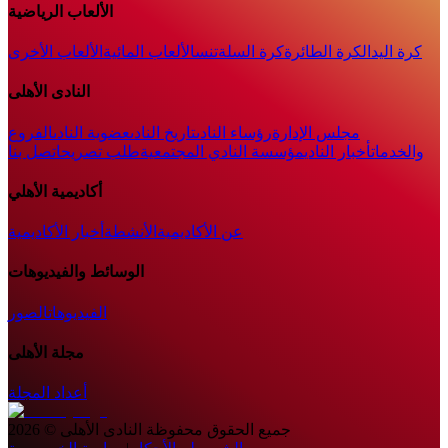
الألعاب الرياضية
كرة اليد
الكرة الطائرة
كرة السلة
تنس
الألعاب المائية
الألعاب الأخرى
النادى الأهلى
مجلس الإدارة
رؤساء النادى
تاريخ النادى
عضوية النادى
الفروع
والخدمات
أخبار النادي
مؤسسة النادي المجتمعية
طلب تصريح
اتصل بنا
أكاديمية الأهلي
عن الأكاديمية
الأنشطة
أخبار الأكاديمية
الوسائط والفيديوهات
الفيديوهات
الصور
مجلة الأهلى
أعداد المجلة
جميع الحقوق محفوظة
النادى الأهلى
©
2026