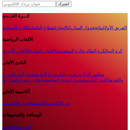
اشترك
كـــرة القـــدم
الفريق الأول
النتائج
جدول المباريات
الإنجازات
قطاع الناشئين
الكرة النسائية
الألعاب الرياضية
كرة اليد
الكرة الطائرة
كرة السلة
تنس
الألعاب المائية
الألعاب الأخرى
النادى الأهلى
مجلس الإدارة
رؤساء النادى
تاريخ النادى
عضوية النادى
الفروع
والخدمات
أخبار النادي
مؤسسة النادي المجتمعية
طلب تصريح
اتصل بنا
أكاديمية الأهلي
عن الأكاديمية
الأنشطة
أخبار الأكاديمية
الوسائط والفيديوهات
الفيديوهات
الصور