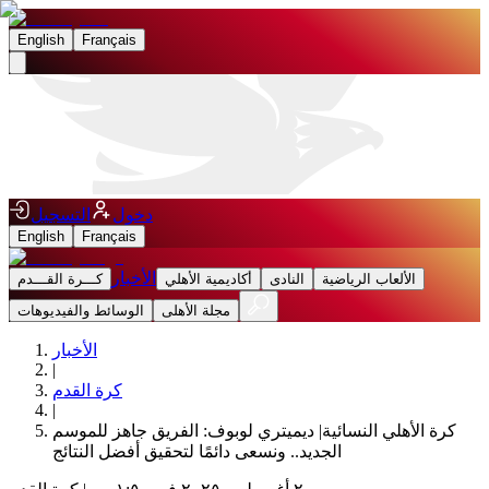
English
Français
دخول
التسجيل
English
Français
الأخبار
الألعاب الرياضية
النادى
أكاديمية الأهلي
كـــرة القـــدم
مجلة الأهلى
الوسائط والفيديوهات
الأخبار
|
كرة القدم
|
كرة الأهلي النسائية| ديميتري لوبوف: الفريق جاهز للموسم
الجديد.. ونسعى دائمًا لتحقيق أفضل النتائج