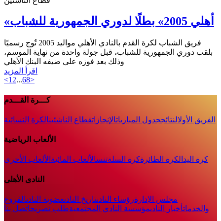
قطاع الناشئين
«أهلي 2005» بطلًا لدوري الجمهورية للشباب
فريق الشباب لكرة القدم بالنادي الأهلي مواليد 2005 تٌوج رسميًا
بلقب دوري الجمهورية للشباب، قبل جولة واحدة من نهاية الموسم،
وذلك بعد فوزه على ضيفه البنك الأهلي
اقرأ المزيد
<
1
2
...
68
>
كـــرة القـــدم
الفريق الأول
النتائج
جدول المباريات
الإنجازات
قطاع الناشئين
الكرة النسائية
الألعاب الرياضية
كرة اليد
الكرة الطائرة
كرة السلة
تنس
الألعاب المائية
الألعاب الأخرى
النادى الأهلى
مجلس الإدارة
رؤساء النادى
تاريخ النادى
عضوية النادى
الفروع
والخدمات
أخبار النادي
مؤسسة النادي المجتمعية
طلب تصريح
اتصل بنا