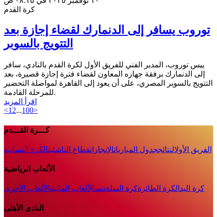
١٠ نوفمبر ٢٠٢٥ في ٠٨:١٥ ص
كرة القدم
توروب يسافر إلى الدنمارك لقضاء إجازة بعد
التتويج بالسوبر
ييس توروب، المدير الفني للفريق الأول لكرة القدم بالنادي، سافر
إلى الدنمارك برفقة جهازه المعاون لقضاء فترة إجازة قصيرة، بعد
التتويج بالسوبر المصري، على أن يعود إلى القاهرة لمواصلة التحضير
للمرحلة القادمة.
اقرأ المزيد
<
1
2
...
100
>
كـــرة القـــدم
الفريق الأول
النتائج
جدول المباريات
الإنجازات
قطاع الناشئين
الكرة النسائية
الألعاب الرياضية
كرة اليد
الكرة الطائرة
كرة السلة
تنس
الألعاب المائية
الألعاب الأخرى
النادى الأهلى