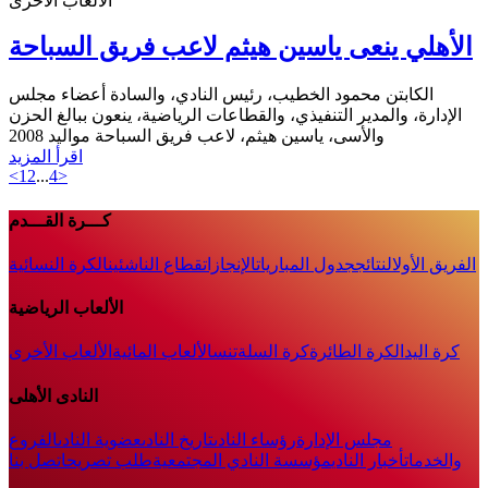
الألعاب الأخرى
الأهلي ينعى ياسين هيثم لاعب فريق السباحة
الكابتن محمود الخطيب، رئيس النادي، والسادة أعضاء مجلس
الإدارة، والمدير التنفيذي، والقطاعات الرياضية، ينعون ببالغ الحزن
‏والأسى، ياسين هيثم، لاعب فريق السباحة مواليد 2008
اقرأ المزيد
<
1
2
...
4
>
كـــرة القـــدم
الفريق الأول
النتائج
جدول المباريات
الإنجازات
قطاع الناشئين
الكرة النسائية
الألعاب الرياضية
كرة اليد
الكرة الطائرة
كرة السلة
تنس
الألعاب المائية
الألعاب الأخرى
النادى الأهلى
مجلس الإدارة
رؤساء النادى
تاريخ النادى
عضوية النادى
الفروع
والخدمات
أخبار النادي
مؤسسة النادي المجتمعية
طلب تصريح
اتصل بنا