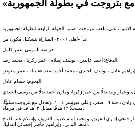
بدأ «أهلي ٢٠٠٦» المباراة بتشكيل مكون من:
حراسة المرمى: عمر كامل.
الدفاع: أحمد عابدين - يوسف إسلام - عمر زكريا - محمد رضا.
الهجوم: حسام عادل.
بهذا التعادل رفع «أهلي ٢٠٠٦» رصيده إلى ٨ نقاط من الفوز في مباراتين والتعادل في مباراتين، حيث تعادل مع المصري ٢ - ٢، وفاز على وادي دجلة ٦ - صفر، وعلى فيوتشر ٤ - ١، وتعادل مع بتروجت سلبيًّا،
مسجلًا ١٢ هدفًا مقابل ٣ أهداف في مرماه.
اس المرمى، وعمار فتحي إداري الفريق، ومحمد إمام طبيب الفريق، وإسلام عبد الفتاح
المعد البدني، وإبراهيم خاطر إخصائي التدليك.