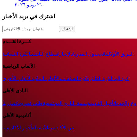
٢١ يونيو ٢٠٢٦
اشترك في بريد الأخبار
اشترك
كـــرة القـــدم
الفريق الأول
النتائج
جدول المباريات
الإنجازات
قطاع الناشئين
الكرة النسائية
الألعاب الرياضية
كرة اليد
الكرة الطائرة
كرة السلة
تنس
الألعاب المائية
الألعاب الأخرى
النادى الأهلى
وع والخدمات
أخبار النادي
مؤسسة النادي المجتمعية
طلب تصريح
اتصل بنا
أكاديمية الأهلي
عن الأكاديمية
الأنشطة
أخبار الأكاديمية