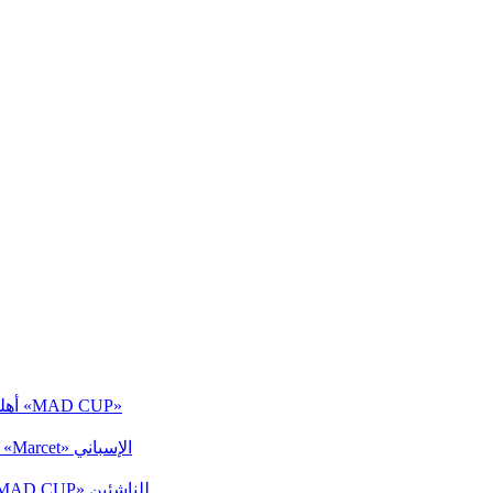
«أهلي 2011» يخسر أمام سان روكي الإسباني في ربع نهائي بطولة «MAD CUP»
«أهلي 2011» يتأهل لربع نهائي بطولة «MAD CUP» بالفوز على «Marcet» الإسباني
«أهلي 2011» يفوز على أتلتيكو مدريد بثلاثية نظيفة في بطولة «MAD CUP» للناشئين