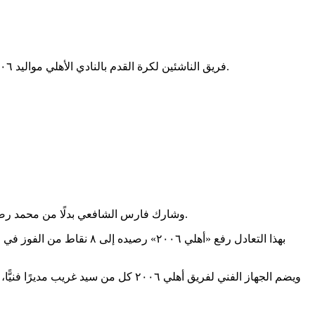
فريق الناشئين لكرة القدم بالنادي الأهلي مواليد ٢٠٠٦ تعادل سلبيًّا مع بتروجت، في المباراة التي أقيمت بين الفريقين، اليوم الاثنين، على ملعب بتروجت، ضمن الجولة الرابعة لبطولة الجمهورية.
وشارك فارس الشافعي بدلًا من محمد رضا، وعبد الرحمن هشام بدلًا من «شيبا»، وآدم سمير بدلًا من إبراهيم عادل، وعمار وليد بدلًا من عمر زكريا، ومازن أحمد بدلًا من يوسف الجندي.
ويضم الجهاز الفني لفريق أهلي ٢٠٠٦ 