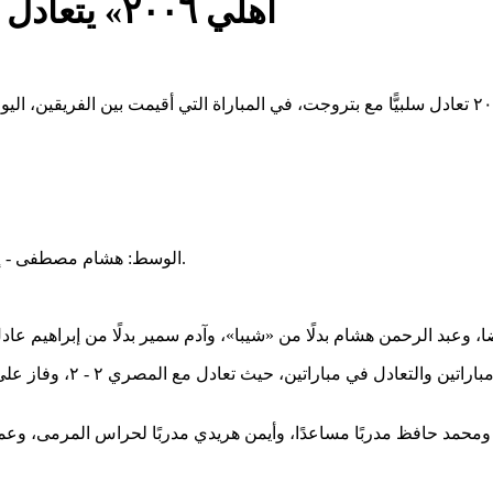
«أهلي ٢٠٠٦» يتعادل مع بتروجت في بطولة الجمهورية
الوسط: هشام مصطفى - إبراهيم عادل - يوسف الجندي - محمد أحمد سعد «شيبا» - عمر معوض.
كل من سيد غريب مديرًا فنيًّا، ومحمد حافظ مدربًا مساعدًا، وأيمن هريدي مدربًا لحر