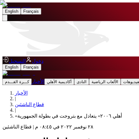
English
Français
دخول
التسجيل
English
Français
الأخبار
فيديوهات
الألعاب الرياضية
النادى
أكاديمية الأهلي
كـــرة القـــدم
الأخبار
|
قطاع الناشئين
|
«أهلي ٢٠٠٦» يتعادل مع بتروجت في بطولة الجمهورية
٢٨ نوفمبر ٢٠٢٢ في ٠٨:٤٥ م
|
قطاع الناشئين