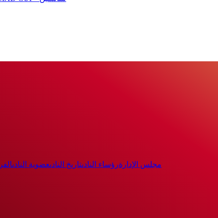
مجلس الإدارة
رؤساء النادى
تاريخ النادى
عضوية النادى
الفر