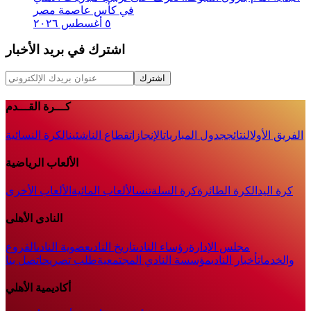
في كأس عاصمة مصر
٥ أغسطس ٢٠٢٦
اشترك في بريد الأخبار
اشترك
كـــرة القـــدم
الفريق الأول
النتائج
جدول المباريات
الإنجازات
قطاع الناشئين
الكرة النسائية
الألعاب الرياضية
كرة اليد
الكرة الطائرة
كرة السلة
تنس
الألعاب المائية
الألعاب الأخرى
النادى الأهلى
مجلس الإدارة
رؤساء النادى
تاريخ النادى
عضوية النادى
الفروع
والخدمات
أخبار النادي
مؤسسة النادي المجتمعية
طلب تصريح
اتصل بنا
أكاديمية الأهلي