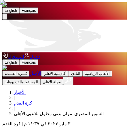
English
Français
دخول
التسجيل
English
Français
الأخبار
الألعاب الرياضية
النادى
أكاديمية الأهلي
كـــرة القـــدم
مجلة الأهلى
الوسائط والفيديوهات
الأخبار
|
كرة القدم
|
السوبر المصري| مران بدني مطول للاعبي الأهلي
٣ مايو ٢٠٢٣ في ١١:٣٧ م
|
كرة القدم