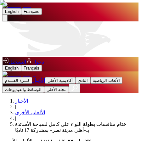
English
Français
دخول
التسجيل
English
Français
الأخبار
الألعاب الرياضية
النادى
أكاديمية الأهلي
كـــرة القـــدم
مجلة الأهلى
الوسائط والفيديوهات
الأخبار
|
الألعاب الأخرى
|
ختام منافسات بطولة اللواء علي كامل لسباحة الأساتذة
بـ«أهلي مدينة نصر» بمشاركة 17 ناديًا