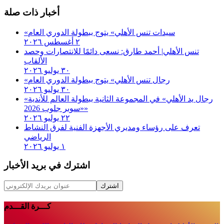
أخبار ذات صلة
«سيدات تنس الأهلي» يتوج ببطولة الدوري العام
٢ أغسطس ٢٠٢٦
تنس الأهلي| أحمد طارق: نسعى دائمًا للانتصارات وحصد
الألقاب
٣٠ يوليو ٢٠٢٦
«رجال تنس الأهلي» يتوج ببطولة الدوري العام
٣٠ يوليو ٢٠٢٦
«رجال يد الأهلي» في المجموعة الثانية ببطولة العالم للأندية
«سوبر جلوب 2026»
٢٢ يوليو ٢٠٢٦
تعرف على رؤساء ومديري الأجهزة الفنية لفرق النشاط
الرياضي
١ يوليو ٢٠٢٦
اشترك في بريد الأخبار
اشترك
كـــرة القـــدم