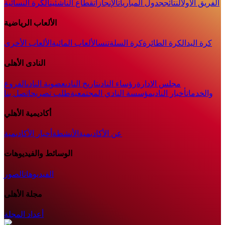
الفريق الأول
النتائج
جدول المباريات
الإنجازات
قطاع الناشئين
الكرة النسائية
الألعاب الرياضية
كرة اليد
الكرة الطائرة
كرة السلة
تنس
الألعاب المائية
الألعاب الأخرى
النادى الأهلى
مجلس الإدارة
رؤساء النادى
تاريخ النادى
عضوية النادى
الفروع
والخدمات
أخبار النادي
مؤسسة النادي المجتمعية
طلب تصريح
اتصل بنا
أكاديمية الأهلي
عن الأكاديمية
الأنشطة
أخبار الأكاديمية
الوسائط والفيديوهات
الفيديوهات
الصور
مجلة الأهلى
أعداد المجلة