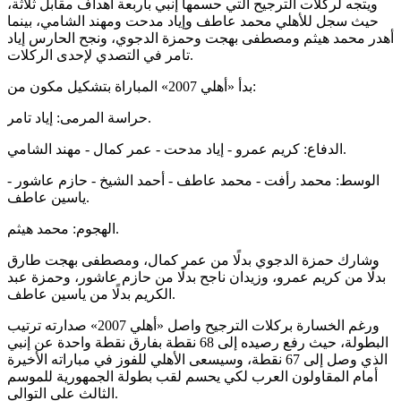
ويتجه لركلات الترجيح التي حسمها إنبي بأربعة أهداف مقابل ثلاثة،
حيث سجل للأهلي محمد عاطف وإياد مدحت ومهند الشامي، بينما
أهدر محمد هيثم ومصطفى بهجت وحمزة الدجوي، ونجح الحارس إياد
تامر في التصدي لإحدى الركلات.
بدأ «أهلي 2007» المباراة بتشكيل مكون من:
حراسة المرمى: إياد تامر.
الدفاع: كريم عمرو - إياد مدحت - عمر كمال - مهند الشامي.
الوسط: محمد رأفت - محمد عاطف - أحمد الشيخ - حازم عاشور -
ياسين عاطف.
الهجوم: محمد هيثم.
وشارك حمزة الدجوي بدلًا من عمر كمال، ومصطفى بهجت طارق
بدلًا من كريم عمرو، وزيدان ناجح بدلًا من حازم عاشور، وحمزة عبد
الكريم بدلًا من ياسين عاطف.
ورغم الخسارة بركلات الترجيح واصل «أهلي 2007» صدارته ترتيب
البطولة، حيث رفع رصيده إلى 68 نقطة بفارق نقطة واحدة عن إنبي
الذي وصل إلى 67 نقطة، وسيسعى الأهلي للفوز في مباراته الأخيرة
أمام المقاولون العرب لكي يحسم لقب بطولة الجمهورية للموسم
الثالث على التوالي.