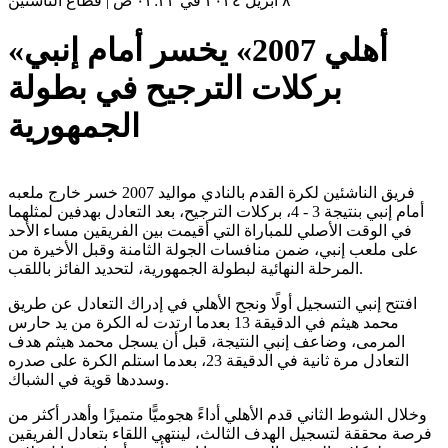
٨ أبريل ٢٠٢٤ في ٠٢:٣٢ ص
|
قطاع الناشئين
«أهلي 2007» يخسر أمام إنبي
بركلات الترجيح في بطولة
الجمهورية
فريق الناشئين لكرة القدم بالنادي مواليد 2007 خسر خارج ملعبه
أمام إنبي بنتيجة 3 - 4، بركلات الترجيح، بعد التعادل بهدفين لمثلهما
في الوقت الأصلي للمباراة التي أقيمت بين الفريقين مساء الأحد
على ملعب إنبي، ضمن منافسات الجولة الثامنة وقبل الأخيرة من
المرحلة النهائية لبطولة الجمهورية، لتحديد الفائز باللقب.
افتتح إنبي التسجيل أولًا ونجح الأهلي في إدراك التعادل عن طريق
محمد هيثم في الدقيقة 13 بعدما ارتدت له الكرة من يد حارس
المرمى، وضاعف إنبي النتيجة، قبل أن يسجل محمد هيثم هدف
التعادل مرة ثانية في الدقيقة 23، بعدما استلم الكرة على صدره
وسددها قوية في الشباك.
وخلال الشوط الثاني قدم الأهلي أداءً هجوميًّا متميزًا وأهدر أكثر من
فرصة محققة لتسجيل الهدف الثالث، لينتهي اللقاء بتعادل الفريقين