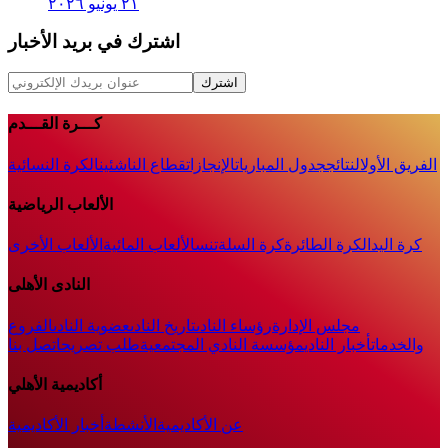
٢١ يونيو ٢٠٢٦
اشترك في بريد الأخبار
اشترك
كـــرة القـــدم
الفريق الأول
النتائج
جدول المباريات
الإنجازات
قطاع الناشئين
الكرة النسائية
الألعاب الرياضية
كرة اليد
الكرة الطائرة
كرة السلة
تنس
الألعاب المائية
الألعاب الأخرى
النادى الأهلى
مجلس الإدارة
رؤساء النادى
تاريخ النادى
عضوية النادى
الفروع
والخدمات
أخبار النادي
مؤسسة النادي المجتمعية
طلب تصريح
اتصل بنا
أكاديمية الأهلي
عن الأكاديمية
الأنشطة
أخبار الأكاديمية