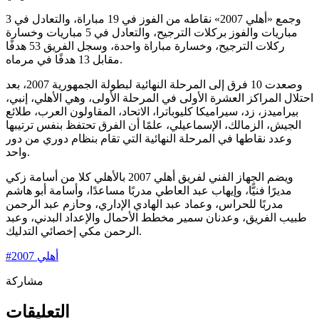
وجمع «أهلي 2007» نقاطه من الفوز في 19 مباراة، والتعادل في 3
مباريات والفوز بركلات الترجيح، والتعادل في 5 مباريات وخسارة
ركلات الترجيح، وخسارة مباراة واحدة، وسجل الفريق 53 هدفًا
مقابل 13 هدفًا في مرماه.
وصعدت 10 فرق إلى المرحلة النهائية لبطولة الجمهورية 2007، بعد
احتلال المراكز العشرة الأولى في المرحلة الأولى، وهي الأهلي، إنبي،
بيراميدز، زد، سيراميكا كليوباترا، الاتحاد، المقاولون العرب، طلائع
الجيش، الزمالك، الإسماعيلي، علمًا أن الفرق تحتفظ بنفس ترتيبها
وعدد نقاطها في المرحلة النهائية التي تقام بنظام دوري من دور
واحد.
ويضم الجهاز الفني لفريق أهلي 2007 بالأهلي كلا من أسامة زكي
مديرًا فنيًّا، وإيهاب عبد العاطي مدربًا مساعدًا، وأسامة أبو هاشم
مدربًا للحراس، وعماد عبد الهادي الإداري، وحازم عبد الرحمن
طبيب الفريق، وعدنان سمير مخطط الأحمال والإعداد البدني، وعبد
الرحمن مكي إخصائي التدليك.
أهلي 2007
#
مشاركة
التعليقات