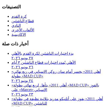
التصنيفات
كرة القدم
قطاع الناشئين
النادي
الألعاب الأخرى
الاكاديمية
أخبار ذات صلة
بدء اختبارات الناشئين لكرة القدم بالأهلي
٢٧ يونيو ٢٠٢٦
الأهلي يُمدد اختبارات قطاع الناشئين ٣ أيام
٢٦ يونيو ٢٠٢٦
«أهلي 2011» يخسر أمام سان روكي الإسباني في ربع نهائي
بطولة «MAD CUP»
٢٤ يونيو ٢٠٢٦
«أهلي 2011» يتأهل لربع نهائي بطولة «MAD CUP» بالفوز
على «Marcet» الإسباني
٢٣ يونيو ٢٠٢٦
«أهلي 2011» يفوز على أتلتيكو مدريد بثلاثية نظيفة في بطولة
«MAD CUP» للناشئين