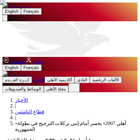
English
Français
دخول
التسجيل
English
Français
الأخبار
الألعاب الرياضية
النادى
أكاديمية الأهلي
كـــرة القـــدم
مجلة الأهلى
الوسائط والفيديوهات
الأخبار
|
قطاع الناشئين
|
«أهلي 2007» يخسر أمام إنبي بركلات الترجيح في بطولة
الجمهورية