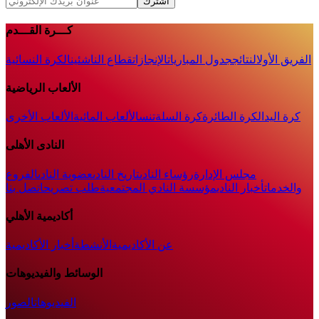
اشترك
كـــرة القـــدم
الفريق الأول
النتائج
جدول المباريات
الإنجازات
قطاع الناشئين
الكرة النسائية
الألعاب الرياضية
كرة اليد
الكرة الطائرة
كرة السلة
تنس
الألعاب المائية
الألعاب الأخرى
النادى الأهلى
مجلس الإدارة
رؤساء النادى
تاريخ النادى
عضوية النادى
الفروع
والخدمات
أخبار النادي
مؤسسة النادي المجتمعية
طلب تصريح
اتصل بنا
أكاديمية الأهلي
عن الأكاديمية
الأنشطة
أخبار الأكاديمية
الوسائط والفيديوهات
الفيديوهات
الصور