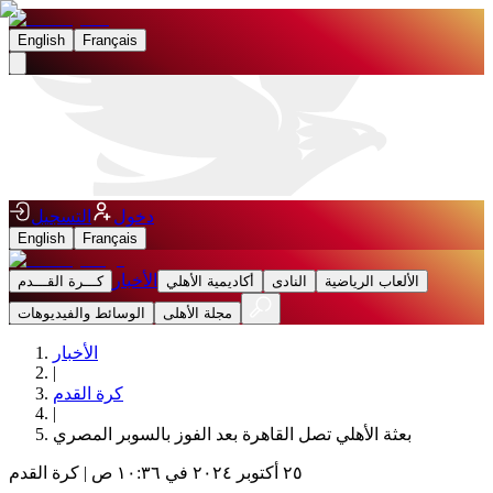
English
Français
دخول
التسجيل
English
Français
الأخبار
الألعاب الرياضية
النادى
أكاديمية الأهلي
كـــرة القـــدم
مجلة الأهلى
الوسائط والفيديوهات
الأخبار
|
كرة القدم
|
بعثة الأهلي تصل القاهرة بعد الفوز بالسوبر المصري
٢٥ أكتوبر ٢٠٢٤ في ١٠:٣٦ ص
|
كرة القدم