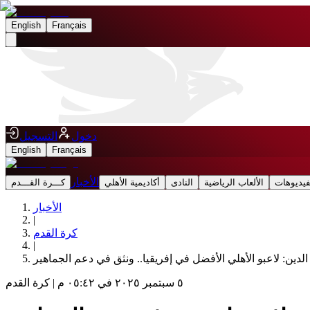
English
Français
دخول
التسجيل
English
Français
الأخبار
فيديوهات
الألعاب الرياضية
النادى
أكاديمية الأهلي
كـــرة القـــدم
الأخبار
|
كرة القدم
|
الدين: لاعبو الأهلي الأفضل في إفريقيا.. ونثق في دعم الجماهير
٥ سبتمبر ٢٠٢٥ في ٠٥:٤٢ م
|
كرة القدم