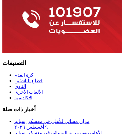
التصنيفات
كرة القدم
قطاع الناشئين
النادي
الألعاب الأخرى
الاكاديمية
أخبار ذات صلة
مران مسائي للأهلي في معسكر إسبانيا
٩ أغسطس ٢٠٢٦
الأهلي ينهي مرانه المسائي في معسكر إسبانيا