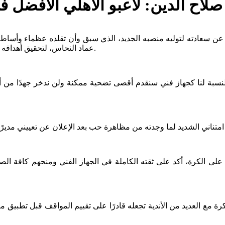
صلاح الدين: لاعبو الأهلي الأفضل ف
رب عن سعادته لتوليه منصبه الجديد، الذي سبق وأن تقلده عظماء وأساط
عماد النحاس، لتحقيق أهدافه والعودة إلى المكانة التي يستحقها الأهلي وإسعاد الملايين من جماهيره.
بة لنا كجهاز فني سنقدم أقصى تضحية ممكنة ولن ندخر جهدًا من أجل 
على الكرة، أكد على ثقته الكاملة في الجهاز الفني ومنحهم كافة الص
 مع العديد من الأندية تجعله قادرًا على تقييم المواقف قبل تطبيق مبد