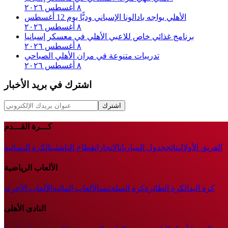
٨ أغسطس ٢٠٢٦
الأهلي يواجه بادالونا الإسباني وديًّا يوم 12 أغسطس
٨ أغسطس ٢٠٢٦
برنامج غذائي خاص للاعبي الأهلي في معسكر إسبانيا
٨ أغسطس ٢٠٢٦
تدريبات متنوعة في مران الأهلي الصباحي
٨ أغسطس ٢٠٢٦
اشترك في بريد الأخبار
اشترك
كـــرة القـــدم
الفريق الأول
النتائج
جدول المباريات
الإنجازات
قطاع الناشئين
الكرة النسائية
الألعاب الرياضية
كرة اليد
الكرة الطائرة
كرة السلة
تنس
الألعاب المائية
الألعاب الأخرى
النادى الأهلى