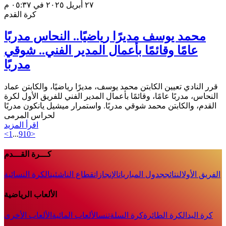
٢٧ أبريل ٢٠٢٥ في ٠٥:٣٧ م
كرة القدم
محمد يوسف مديرًا رياضيًا.. النحاس مدربًا
عامًا وقائمًا بأعمال المدير الفني.. شوقي
مدربًا
قرر النادي تعيين الكابتن محمد يوسف، مديرًا رياضيًا، والكابتن عماد
النحاس، مدربًا عامًا، وقائمًا بأعمال المدير الفني للفريق الأول لكرة
القدم، والكابتن محمد شوقي مدربًا. واستمرار ميشيل يانكون مدربًا
لحراس المرمى
اقرأ المزيد
<
1
...
9
10
>
كـــرة القـــدم
الفريق الأول
النتائج
جدول المباريات
الإنجازات
قطاع الناشئين
الكرة النسائية
الألعاب الرياضية
كرة اليد
الكرة الطائرة
كرة السلة
تنس
الألعاب المائية
الألعاب الأخرى