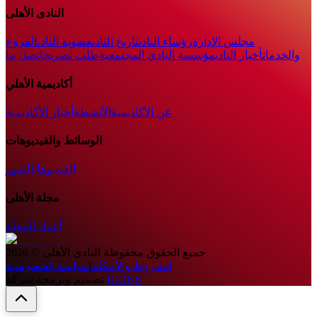
النادى الأهلى
مجلس الإدارة
رؤساء النادى
تاريخ النادى
عضوية النادى
الفروع
والخدمات
أخبار النادي
مؤسسة النادي المجتمعية
طلب تصريح
اتصل بنا
أكاديمية الأهلي
عن الأكاديمية
الأنشطة
أخبار الأكاديمية
الوسائط والفيديوهات
الفيديوهات
الصور
مجلة الأهلى
أعداد المجلة
جميع الحقوق محفوظة
النادى الأهلى
©
2026
الشروط والأحكام
|
سياسة الخصوصية
ICONS
تصميم وبرمجة شركة