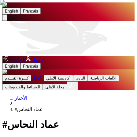
English
Français
دخول
التسجيل
English
Français
الأخبار
الألعاب الرياضية
النادى
أكاديمية الأهلي
كـــرة القـــدم
مجلة الأهلى
الوسائط والفيديوهات
الأخبار
|
عماد النحاس
#
عماد النحاس
#