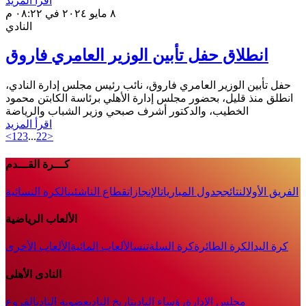
اقرأ المزيد
٨ مايو ٢٠٢٤ في ٠٨:٢٢ م
النادي
انطلاق حفل تأبين الوزير العامري فاروق
حفل تأبين الوزير العامري فاروق، نائب رئيس مجلس إدارة النادي،
انطلق منذ قليل، بحضور مجلس إدارة الأهلي برئاسة الكابتن محمود
الخطيب، والدكتور أشرف صبحي وزير الشباب والرياضة
اقرأ المزيد
<
1
2
3
...
22
>
كـــرة القـــدم
الفريق الأول
النتائج
جدول المباريات
الإنجازات
قطاع الناشئين
الكرة النسائية
الألعاب الرياضية
كرة اليد
الكرة الطائرة
كرة السلة
تنس
الألعاب المائية
الألعاب الأخرى
النادى الأهلى
مجلس الإدارة
رؤساء النادى
تاريخ النادى
عضوية النادى
الفروع