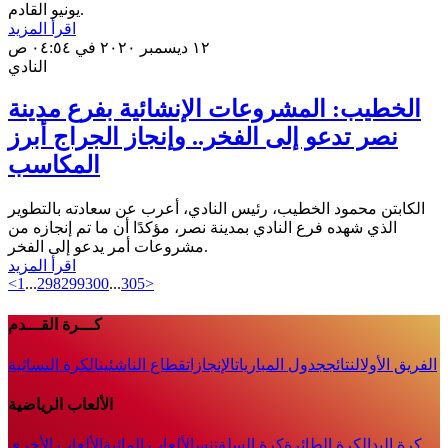
يونيو القادم.
اقرأ المزيد
١٢ ديسمبر ٢٠٢٠ في ٠٤:٥٤ ص
النادي
الخطيب: المشروعات الإنشائية بفرع مدينة
نصر تدعو إلى الفخر.. وإنجاز الجراج أبرز
المكاسب
الكابتن محمود الخطيب، رئيس النادي، أعرب عن سعادته بالتطوير
الذي شهده فرع النادي بمدينة نصر، مؤكدًا أن ما تم إنجازه من
مشروعات أمر يدعو إلى الفخر.
اقرأ المزيد
<
1
...
298
299
300
...
305
>
كـــرة القـــدم
الفريق الأول
النتائج
جدول المباريات
الإنجازات
قطاع الناشئين
الكرة النسائية
الألعاب الرياضية
كرة اليد
الكرة الطائرة
كرة السلة
تنس
الألعاب المائية
الألعاب الأخرى