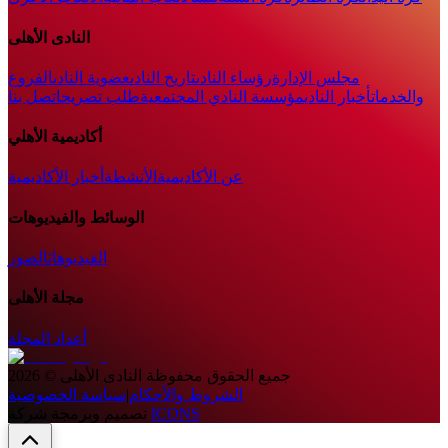
النادى الأهلى
مجلس الإدارة
رؤساء النادى
تاريخ النادى
عضوية النادى
الفروع
والخدمات
أخبار النادي
مؤسسة النادي المجتمعية
طلب تصريح
اتصل بنا
أكاديمية الأهلي
عن الأكاديمية
الأنشطة
أخبار الأكاديمية
الوسائط والفيديوهات
الفيديوهات
الصور
مجلة الأهلى
أعداد المجلة
جميع الحقوق محفوظة
النادى الأهلى
©
2026
الشروط والأحكام
|
سياسة الخصوصية
ICONS
تصميم وبرمجة شركة