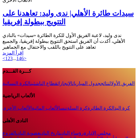
الألعاب الأخرى
سيدات طائرة الأهلي| ندى وليد: تعاهدنا على
التتويج ببطولة إفريقيا
ندى وليد، لاعبة الفريق الأول للكرة الطائرة «سيدات» بالنادي
الأهلي، أكدت أن الفريق استحق التتويج ببطولة إفريقيا، و‏الجميع
تعاهد على ‏التتويج باللقب والاحتفال مع الجماهير
اقرأ المزيد
<
1
2
3
...
146
>
كـــرة القـــدم
الفريق الأول
النتائج
جدول المباريات
الإنجازات
قطاع الناشئين
الكرة النسائية
الألعاب الرياضية
كرة اليد
الكرة الطائرة
كرة السلة
تنس
الألعاب المائية
الألعاب الأخرى
النادى الأهلى
مجلس الإدارة
رؤساء النادى
تاريخ النادى
عضوية النادى
الفروع